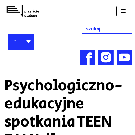
Przejdź
do
treści
Search
for:
PL
Psychologiczno-
edukacyjne
spotkania TEEN