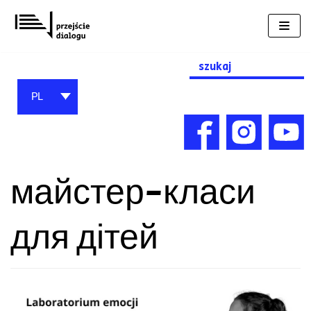
Przejdź
do
treści
Search
for:
PL
майстер-класи
для дітей