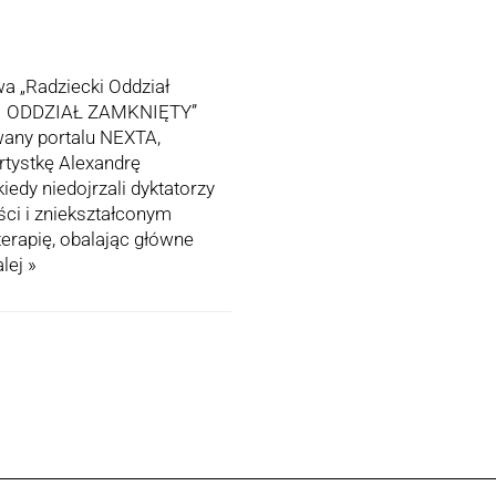
a „Radziecki Oddział
CKI ODDZIAŁ ZAMKNIĘTY”
owany portalu NEXTA,
rtystkę Alexandrę
iedy niedojrzali dyktatorzy
ści i zniekształconym
erapię, obalając główne
lej »