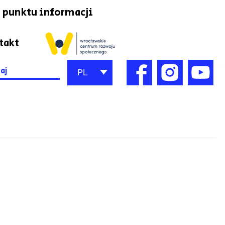
 punktu informacji
takt
h
PL