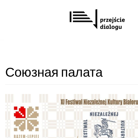
Przejdź
do
treści
Союзная палата