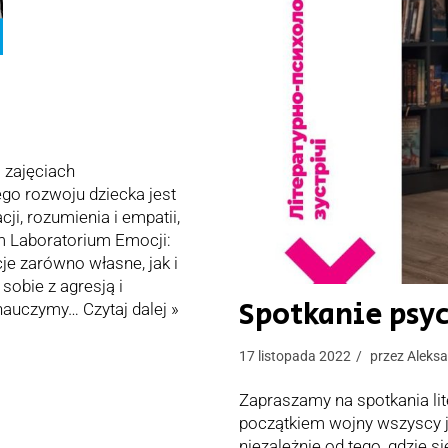
 zajęciach
go rozwoju dziecka jest
ji, rozumienia i empatii,
m Laboratorium Emocji:
 zarówno własne, jak i
sobie z agresją i
Spotkanie psy
 nauczymy…
Czytaj dalej »
17 listopada 2022
przez
Aleksa
Zapraszamy na spotkania li
początkiem wojny wszyscy j
niezależnie od tego, gdzie się