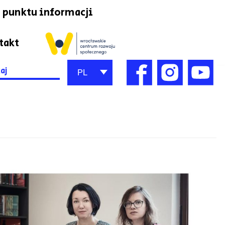
 punktu informacji
takt
h
PL