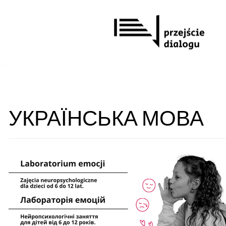
Przejdź
do
treści
УКРАЇНСЬКА МОВА