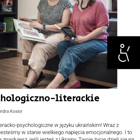
Otwórz narzędzi
chologiczno-literackie
ndra Kosior
teracko-psychologiczne w języku ukraińskim! Wraz z
esteśmy w stanie wielkiego napięcia emocjonalnego. I to
 znajdujesz, jeśli jesteś z Ukrainy. Twoje życie dzieli się na