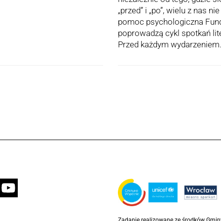
„przed” i „po”, wielu z nas n
pomoc psychologiczna Funda
poprowadzą cykl spotkań lit
Przed każdym wydarzenie
Zadanie realizowane ze środków Gmi