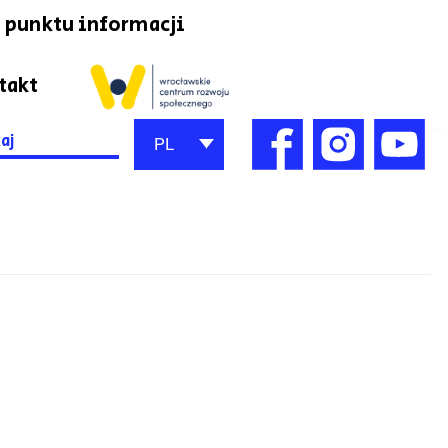
 punktu informacji
takt
h
PL