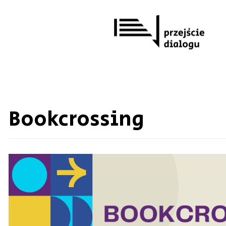
Przejdź
do
treści
Bookcrossing