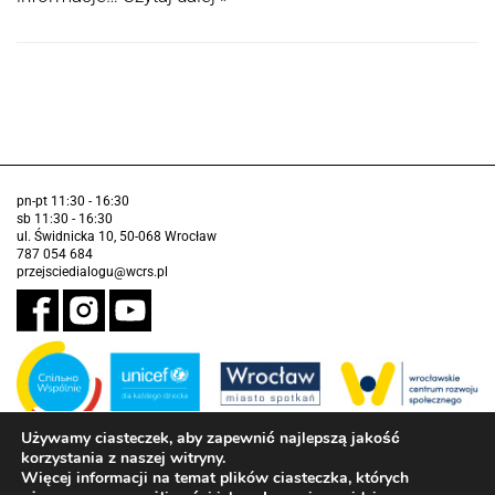
pn-pt 11:30 - 16:30
sb 11:30 - 16:30
ul. Świdnicka 10, 50-068 Wrocław
787 054 684
przejsciedialogu@wcrs.pl
Używamy ciasteczek, aby zapewnić najlepszą jakość
korzystania z naszej witryny.
Zadanie realizowane ze środków Gminy Wrocław w partnerstwie z
Funduszem Narodów Zjednoczonych na Rzecz Dzieci (UNICEF)
Więcej informacji na temat plików ciasteczka, których