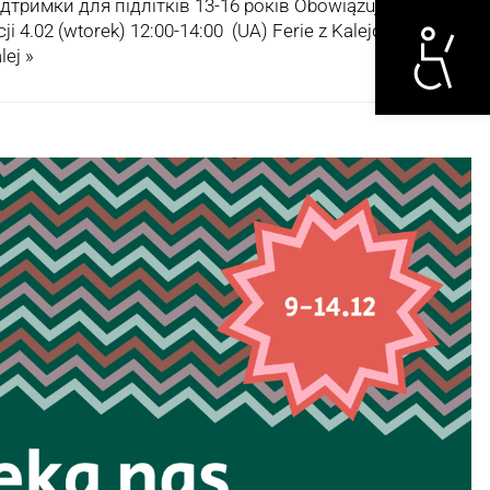
Otwórz narzędzi
тримки для підлітків 13-16 років Obowiązują zapisy!
ji 4.02 (wtorek) 12:00-14:00 (UA) Ferie z Kalejdoskopem
lej »