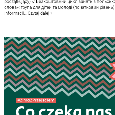
początkujący) // Безкоштовний цикл занять з польськ
слова»: група для дітей та молоді (початковий рівень)
informacji…
Czytaj dalej »