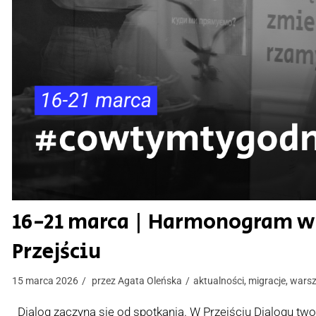
16-21 marca | Harmonogram 
Przejściu
15 marca 2026
przez
Agata Oleńska
aktualności
,
migracje
,
warsz
Dialog zaczyna się od spotkania. W Przejściu Dialogu tw