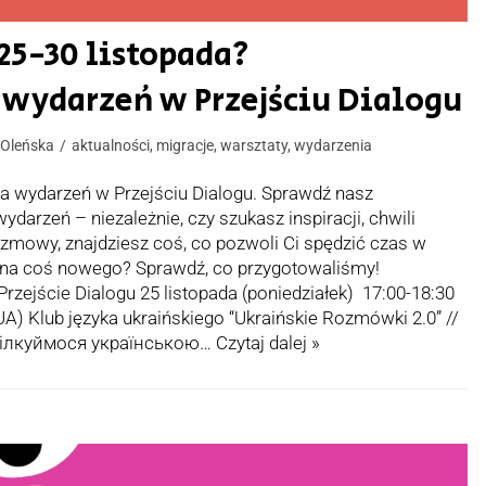
 25-30 listopada?
ydarzeń w Przejściu Dialogu
 Oleńska
aktualności
,
migracje
,
warsztaty
,
wydarzenia
 wydarzeń w Przejściu Dialogu. Sprawdź nasz
arzeń – niezależnie, czy szukasz inspiracji, chwili
ozmowy, znajdziesz coś, co pozwoli Ci spędzić czas w
na coś nowego? Sprawdź, co przygotowaliśmy!
ejście Dialogu 25 listopada (poniedziałek) 17:00-18:30
(UA) Klub języka ukraińskiego “Ukraińskie Rozmówki 2.0” //
пілкуймося українською…
Czytaj dalej »