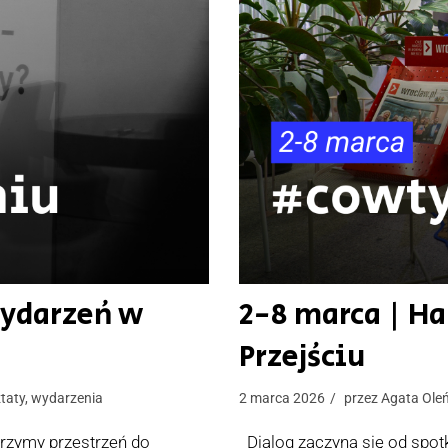
wydarzeń w
2-8 marca | 
Przejściu
taty
,
wydarzenia
2 marca 2026
przez
Agata Ole
orzymy przestrzeń do
Dialog zaczyna się od spot