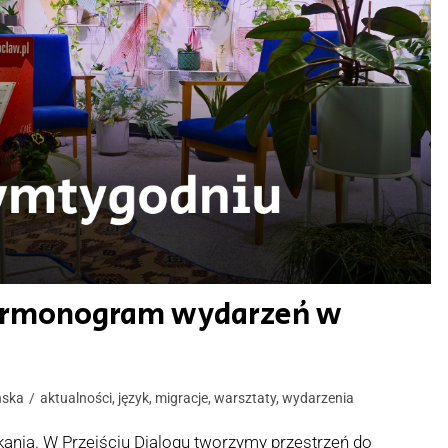
Harmonogram wydarzeń w
ńska
aktualności
,
język
,
migracje
,
warsztaty
,
wydarzenia
kania. W Przejściu Dialogu tworzymy przestrzeń do