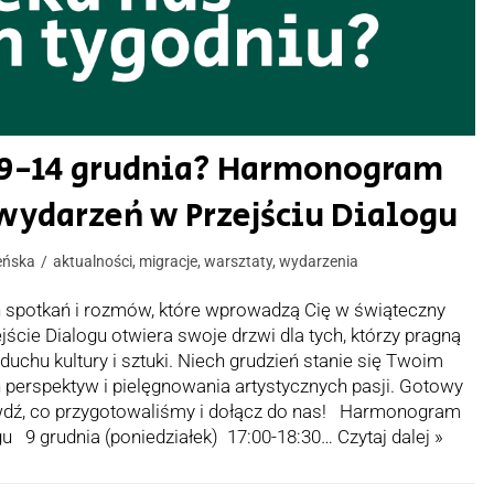
u 9-14 grudnia? Harmonogram
wydarzeń w Przejściu Dialogu
eńska
aktualności
,
migracje
,
warsztaty
,
wydarzenia
 spotkań i rozmów, które wprowadzą Cię w świąteczny
jście Dialogu otwiera swoje drzwi dla tych, którzy pragną
chu kultury i sztuki. Niech grudzień stanie się Twoim
erspektyw i pielęgnowania artystycznych pasji. Gotowy
wdź, co przygotowaliśmy i dołącz do nas! Harmonogram
gu 9 grudnia (poniedziałek) 17:00-18:30…
Czytaj dalej »