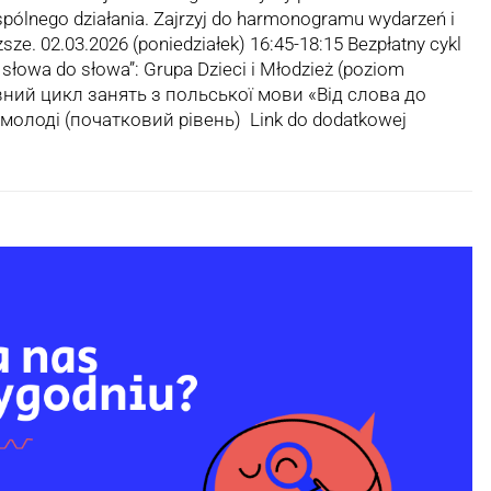
pólnego działania. Zajrzyj do harmonogramu wydarzeń i
iższe. 02.03.2026 (poniedziałek) 16:45-18:15 Bezpłatny cykl
d słowa do słowa”: Grupa Dzieci i Młodzież (poziom
вний цикл занять з польської мови «Від слова до
а молоді (початковий рівень) Link do dodatkowej