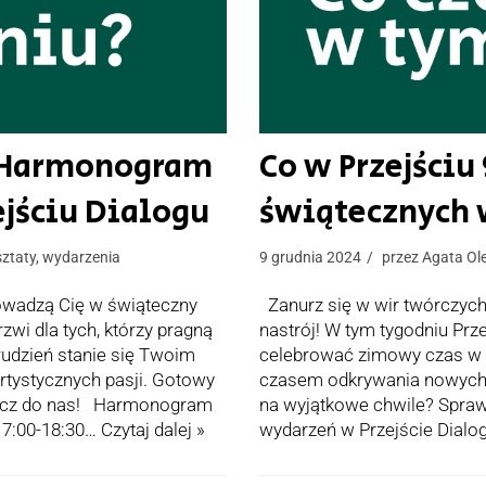
? Harmonogram
Co w Przejści
jściu Dialogu
świątecznych 
ztaty
,
wydarzenia
9 grudnia 2024
przez
Agata Ol
owadzą Cię w świąteczny
Zanurz się w wir twórczych
zwi dla tych, którzy pragną
nastrój! W tym tygodniu Prze
rudzień stanie się Twoim
celebrować zimowy czas w du
tystycznych pasji. Gotowy
czasem odkrywania nowych p
ołącz do nas! Harmonogram
na wyjątkowe chwile? Spra
17:00-18:30…
Czytaj dalej »
wydarzeń w Przejście Dialo