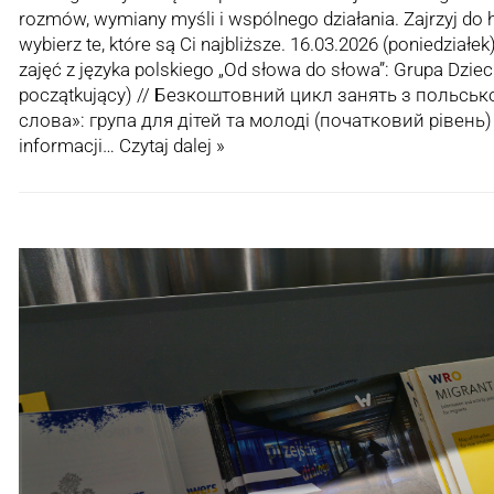
rozmów, wymiany myśli i wspólnego działania. Zajrzyj d
wybierz te, które są Ci najbliższe. 16.03.2026 (poniedziałek
zajęć z języka polskiego „Od słowa do słowa”: Grupa Dziec
początkujący) // Безкоштовний цикл занять з польськ
слова»: група для дітей та молоді (початковий рівень)
informacji…
Czytaj dalej »