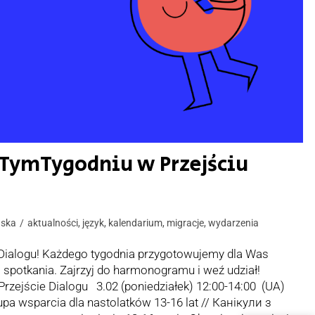
TymTygodniu w Przejściu
ńska
aktualności
,
język
,
kalendarium
,
migracje
,
wydarzenia
Dialogu! Każdego tygodnia przygotowujemy dla Was
 i spotkania. Zajrzyj do harmonogramu i weź udział!
ejście Dialogu 3.02 (poniedziałek) 12:00-14:00 (UA)
pa wsparcia dla nastolatków 13-16 lat // Канікули з