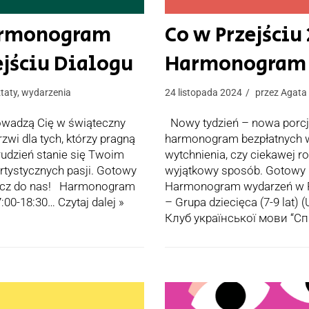
Harmonogram
Co w Przejściu
jściu Dialogu
Harmonogram w
taty
,
wydarzenia
24 listopada 2024
przez
Agata
owadzą Cię w świąteczny
Nowy tydzień – nowa porcja
zwi dla tych, którzy pragną
harmonogram bezpłatnych wyd
rudzień stanie się Twoim
wytchnienia, czy ciekawej r
tystycznych pasji. Gotowy
wyjątkowy sposób. Gotowy 
ołącz do nas! Harmonogram
Harmonogram wydarzeń w Prz
7:00-18:30…
Czytaj dalej »
– Grupa dziecięca (7-9 lat) 
Клуб української мови “С