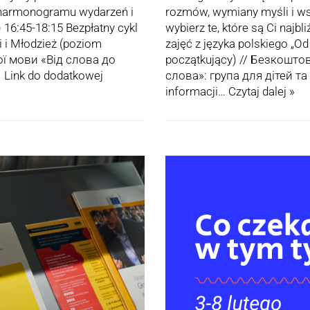
o harmonogramu wydarzeń i
rozmów, wymiany myśli i ws
) 16:45-18:15 Bezpłatny cykl
wybierz te, które są Ci najbl
i i Młodzież (poziom
zajęć z języka polskiego „O
ої мови «Від слова до
początkujący) // Безкошто
 Link do dodatkowej
слова»: група для дітей т
informacji…
Czytaj dalej »