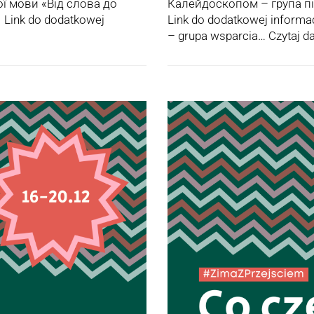
ої мови «Від слова до
Калейдоскопом – група під
 Link do dodatkowej
Link do dodatkowej informac
– grupa wsparcia…
Czytaj da