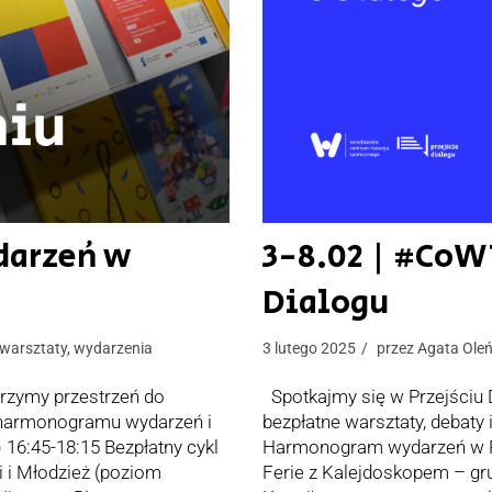
darzeń w
3-8.02 | #CoW
Dialogu
warsztaty
,
wydarzenia
3 lutego 2025
przez
Agata Ole
orzymy przestrzeń do
Spotkajmy się w Przejściu 
o harmonogramu wydarzeń i
bezpłatne warsztaty, debaty
) 16:45-18:15 Bezpłatny cykl
Harmonogram wydarzeń w Prz
i i Młodzież (poziom
Ferie z Kalejdoskopem – gru