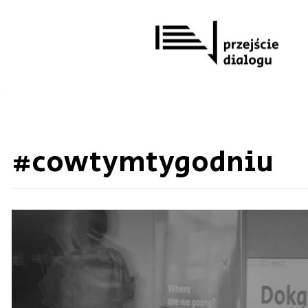
Przejdź
do
treści
#cowtymtygodniu