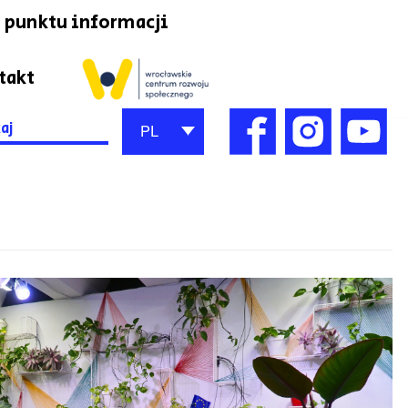
 punktu informacji
takt
h
PL