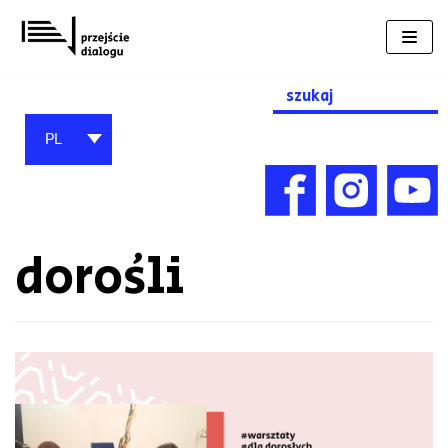
Przejdź
do
treści
Search
for:
PL
dorośli