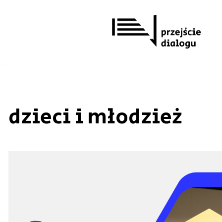
Przejdź
do
treści
dzieci i młodzież