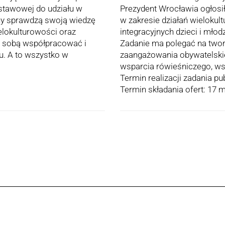
dstawowej do udziału w
Prezydent Wrocławia ogłosił
yny sprawdzą swoją wiedzę
w zakresie działań wielokul
ielokulturowości oraz
integracyjnych dzieci i mło
ze sobą współpracować i
Zadanie ma polegać na tworz
u. A to wszystko w
zaangażowania obywatelski
wsparcia rówieśniczego, ws
Termin realizacji zadania p
Termin składania ofert: 17