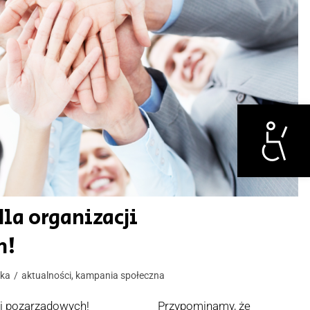
Otwórz narzędzi
dla organizacji
h!
ska
aktualności
,
kampania społeczna
ji pozarządowych! _____________ Przypominamy, że