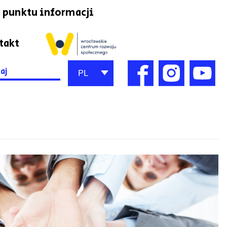
 punktu informacji
takt
h
PL