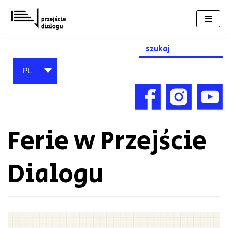
Przejdź
do
treści
Search
for:
PL
Ferie w Przejście
Dialogu