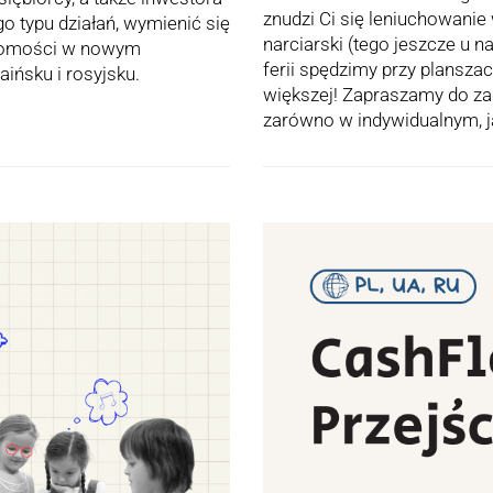
znudzi Ci się leniuchowani
go typu działań, wymienić się
narciarski (tego jeszcze u n
ajomości w nowym
ferii spędzimy przy planszach
ińsku i rosyjsku.
większej! Zapraszamy do za
zarówno w indywidualnym, 