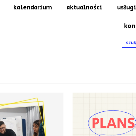
kalendarium
aktualności
usługi
kon
Searc
for: