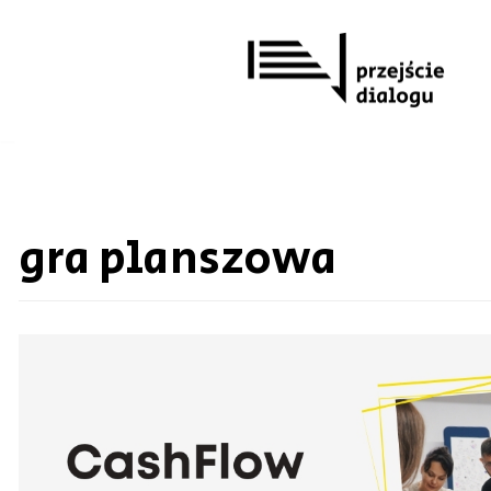
Przejdź
do
treści
gra planszowa