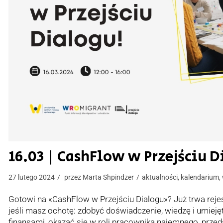
16.03 | CashFlow w Przejściu D
27 lutego 2024
przez
Marta Shpindzer
aktualności
,
kalendarium
,
Gotowi na «CashFlow w Przejściu Dialogu»? Już trwa rejest
jeśli masz ochotę: zdobyć doświadczenie, wiedzę i umieję
finansami, okazać się w roli pracownika najemnego, przeds