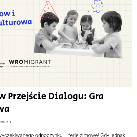
 Przejście Dialogu: Gra
wa
leńska
 wyczekiwanego odpoczynku – ferie zimowe! Gdy jednak