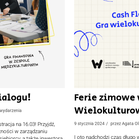
ialogu!
Ferie zimowe w
Wielokulturo
wydarzenia
racja na 16.03! Przyjdź,
9 stycznia 2024
przez
Agata O
tności w zarządzaniu
I oto nadchodzi czas długo
iębiorcy, a także inwestora