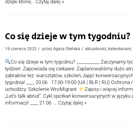
dzięki której…
Czytaj dalej »
Co się dzieje w tym tygodniu?
19 czerwca 2023
przez
Agata Oleńska
aktualności
,
kalendarium
,
Co się dzieje w tym tygodniu? ___________ Zaczynamy 
tydzień. Zapowiada się ciekawe. Zaplanowaliśmy dużo atrakc
zabraknie też: warsztatów, szkoleń, zajęć konwersacyjnyc
tygodnia! ____ 20.06 17:00-19:00 (UA | BLR | RU) Ochrona
uchodźcy. Szkolenie WroMigrant
Zapisy i więcej infor
„Let’s talk about”. Cykl spotkań konwersacyjnych w języku
informacji! ____ 21.06 …
Czytaj dalej »