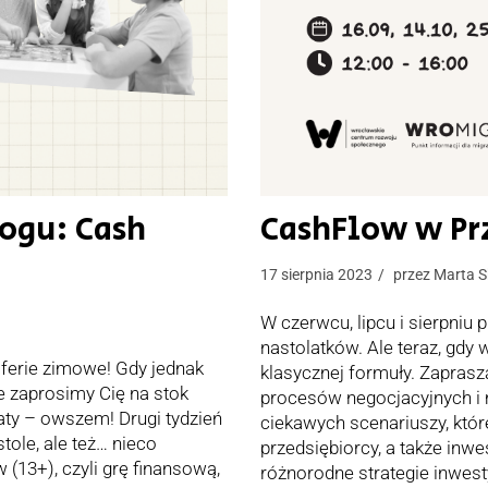
logu: Cash
CashFlow w Prz
17 sierpnia 2023
przez
Marta S
W czerwcu, lipcu i sierpniu
nastolatków. Ale teraz, gdy
ferie zimowe! Gdy jednak
klasycznej formuły. Zapras
 zaprosimy Cię na stok
procesów negocjacyjnych i 
taty – owszem! Drugi tydzień
ciekawych scenariuszy, któ
stole, ale też… nieco
przedsiębiorcy, a także inw
(13+), czyli grę finansową,
różnorodne strategie inwes