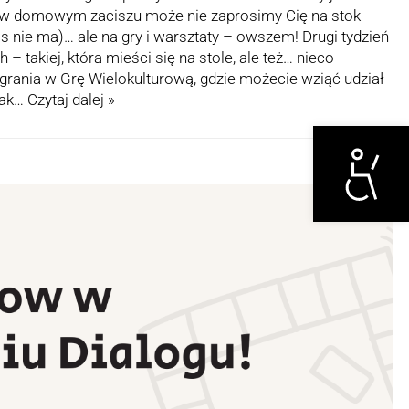
e w domowym zaciszu może nie zaprosimy Cię na stok
as nie ma)… ale na gry i warsztaty – owszem! Drugi tydzień
 – takiej, która mieści się na stole, ale też… nieco
grania w Grę Wielokulturową, gdzie możecie wziąć udział
jak…
Czytaj dalej »
Otwórz narzędzi