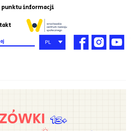
 punktu informacji
takt
h
PL