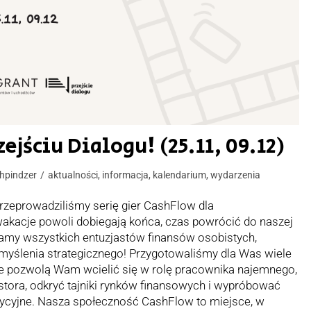
ejściu Dialogu! (25.11, 09.12)
hpindzer
aktualności
,
informacja
,
kalendarium
,
wydarzenia
 przeprowadziliśmy serię gier CashFlow dla
 wakacje powoli dobiegają końca, czas powrócić do naszej
zamy wszystkich entuzjastów finansów osobistych,
myślenia strategicznego! Przygotowaliśmy dla Was wiele
re pozwolą Wam wcielić się w rolę pracownika najemnego,
estora, odkryć tajniki rynków finansowych i wypróbować
tycyjne. Nasza społeczność CashFlow to miejsce, w