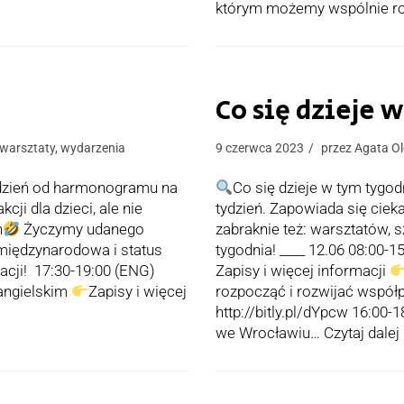
którym możemy wspólnie r
Co się dzieje 
warsztaty
,
wydarzenia
9 czerwca 2023
przez
Agata O
tydzień od harmonogramu na
Co się dzieje w tym tygo
ji dla dzieci, ale nie
tydzień. Zapowiada się cieka
h
Życzymy udanego
zabraknie też: warsztatów, 
 międzynarodowa i status
tygodnia! ____ 12.06 08:00
macji! 17:30-19:00 (ENG)
Zapisy i więcej informacji
 angielskim
Zapisy i więcej
rozpocząć i rozwijać współp
http://bitly.pl/dYpcw 16:0
we Wrocławiu…
Czytaj dalej