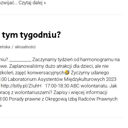
ozwijać…
Czytaj dalej »
w tym tygodniu?
leńska
aktualności
dniu? ___________ Zaczynamy tydzień od harmonogramu na
we. Zaplanowaliśmy dużo atrakcji dla dzieci, ale nie
szkoleń, zajęć konwersacyjnych
Życzymy udanego
-15:00 Laboratorium Asystentów Międzykulturowych 2023
http://bitly.pl/ZIuhH 17:00-18:30 ABC wolontariatu. Jak
racę z wolontariuszami? Zapisy i więcej informacji
0-18:00 Porady prawne z Okręgową Izbą Radców Prawnych
 »