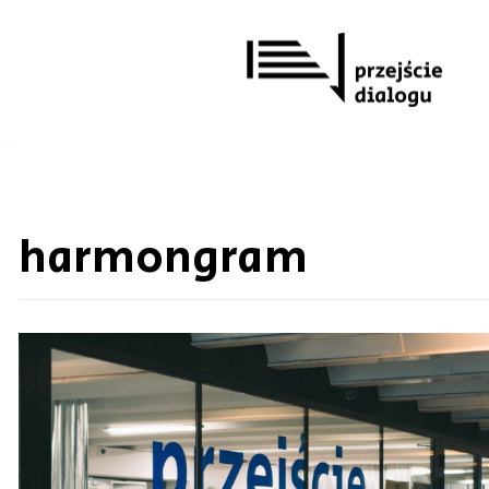
Przejdź
do
treści
harmongram