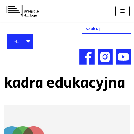
Przejdź
do
treści
Search
for:
PL
kadra edukacyjna