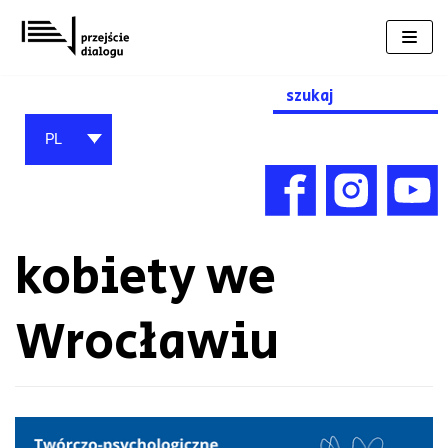
Przejdź
do
treści
Search
for:
PL
kobiety we
Wrocławiu