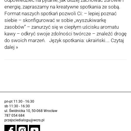
odpowiedzieć na pytanie, jak dłużej zachować zdrowie i
energię, zapraszamy na kreatywne spotkania ze sobą.
Format naszych spotkań pozwoli Ci: – lepiej poznać
siebie – skonfigurować w sobie „wyszukiwarkę
zasobów” – zanurzyć się w ciepłym uścisku aromatu
kawy – odkryć swoje zdolności twórcze – znaleźć drogę
do swoich marzeń. Język spotkania: ukraiński.…
Czytaj
dalej »
pn-pt 11:30 - 16:30
sb 11:30 - 16:30
ul. Świdnicka 10, 50-068 Wrocław
787 054 684
przejsciedialogu@wcrs.pl