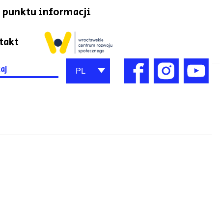
 punktu informacji
takt
h
PL