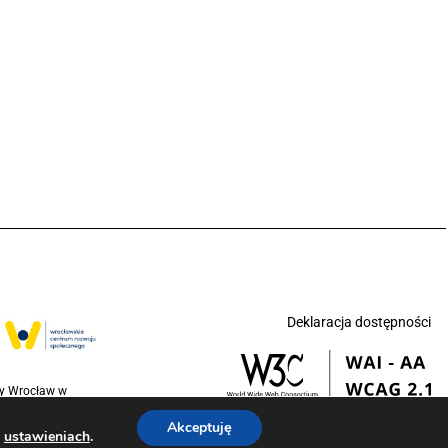
Deklaracja dostępności
ny Wrocław w
jednoczonych na
Akceptuję
w
.
ustawieniach