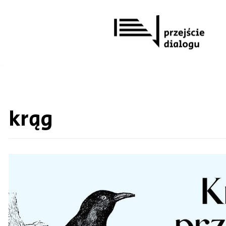
Przejdź
do
treści
krąg