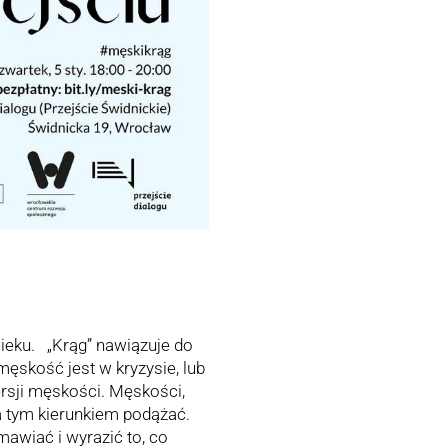
ieku. „Krąg” nawiązuje do
męskość jest w kryzysie, lub
wersji męskości. Męskości,
 za tym kierunkiem podążać.
awiać i wyrazić to, co