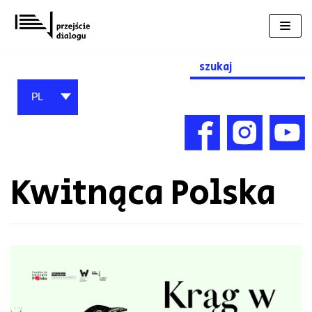
Przejdź
do
treści
Search
for:
PL
Kwitnąca Polska