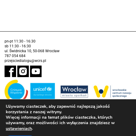
pn-pt 11:30 - 16:30
sb 11:30 - 16:30
ul. Świdnicka 10, 50-068 Wrocław
787 054 684
przejsciedialogu@wcrs.pl
Używamy ciasteczek, aby zapewnić najlepszą jakość
korzystania z naszej witryny.
Zadanie realizowane ze środków Gminy Wrocław w partnerstwie z
Funduszem Narodów Zjednoczonych na Rzecz Dzieci (UNICEF)
Więcej informacji na temat plików ciasteczka, których
używamy, oraz możliwości ich wyłączenia znajdziesz w
Deklaracja dostępności
.
ustawieniach