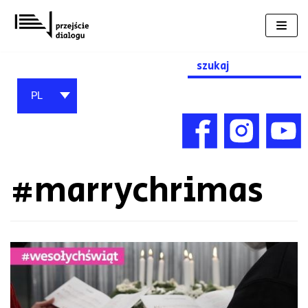
Przejdź
do
treści
Search
for:
PL
#marrychrimas