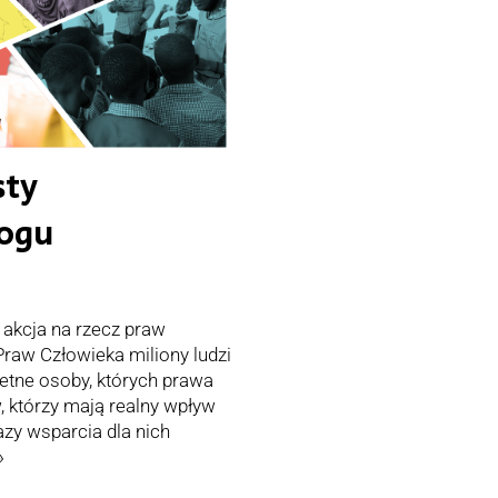
sty
logu
 akcja na rzecz praw
raw Człowieka miliony ludzi
retne osoby, których prawa
, którzy mają realny wpływ
zy wsparcia dla nich
»