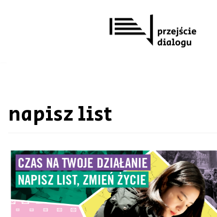
Przejdź
do
treści
napisz list