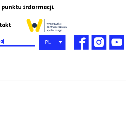
 punktu informacji
takt
h
PL