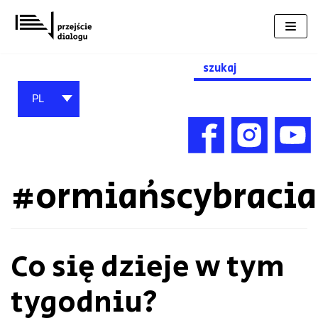
Przejdź
do
treści
Search
for:
PL
#ormiańscybracia
Co się dzieje w tym
tygodniu?