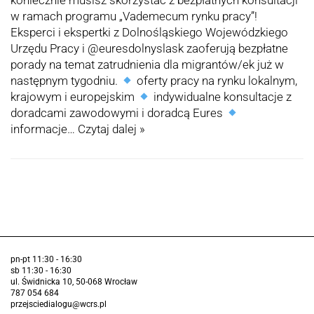
koniecznie musisz skorzystać z bezpłatnych konsultacji
w ramach programu „Vademecum rynku pracy”!
Eksperci i ekspertki z Dolnośląskiego Wojewódzkiego
Urzędu Pracy i @euresdolnyslask zaoferują bezpłatne
porady na temat zatrudnienia dla migrantów/ek już w
następnym tygodniu.
oferty pracy na rynku lokalnym,
krajowym i europejskim
indywidualne konsultacje z
doradcami zawodowymi i doradcą Eures
informacje…
Czytaj dalej »
pn-pt 11:30 - 16:30
sb 11:30 - 16:30
ul. Świdnicka 10, 50-068 Wrocław
787 054 684
przejsciedialogu@wcrs.pl