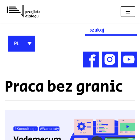
Przejdź
do
treści
Search
for:
PL
Praca bez granic