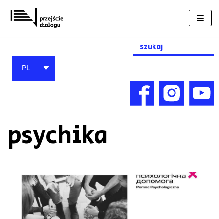
Przejdź
do
treści
Search
for:
PL
psychika