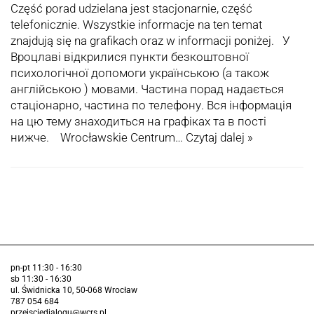
Część porad udzielana jest stacjonarnie, część
telefonicznie. Wszystkie informacje na ten temat
znajdują się na grafikach oraz w informacji poniżej. У
Вроцлаві відкрилися пункти безкоштовної
психологічної допомоги українською (а також
англійською ) мовами. Частина порад надається
стаціонарно, частина по телефону. Вся інформація
на цю тему знаходиться на графіках та в пості
нижче. Wrocławskie Centrum…
Czytaj dalej »
pn-pt 11:30 - 16:30
sb 11:30 - 16:30
ul. Świdnicka 10, 50-068 Wrocław
787 054 684
przejsciedialogu@wcrs.pl