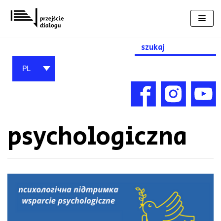
Przejdź
do
treści
Search
for:
PL
psychologiczna