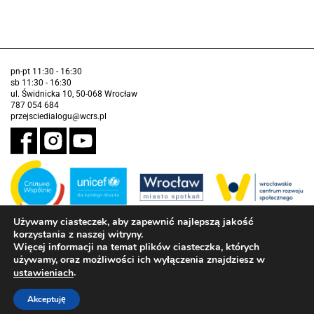
pn-pt 11:30 - 16:30
sb 11:30 - 16:30
ul. Świdnicka 10, 50-068 Wrocław
787 054 684
przejsciedialogu@wcrs.pl
Używamy ciasteczek, aby zapewnić najlepszą jakość
korzystania z naszej witryny.
Zadanie realizowane ze środków Gminy Wrocław w partnerstwie z
Funduszem Narodów Zjednoczonych na Rzecz Dzieci (UNICEF)
Więcej informacji na temat plików ciasteczka, których
używamy, oraz możliwości ich wyłączenia znajdziesz w
Deklaracja dostępności
.
ustawieniach
Akceptuję