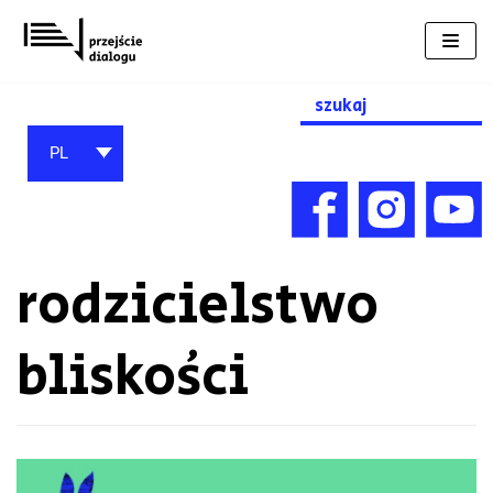
Przejdź
do
treści
Search
for:
PL
rodzicielstwo
bliskości