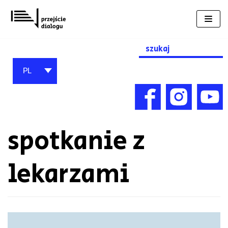
Przejdź
do
treści
Search
for:
PL
spotkanie z
lekarzami