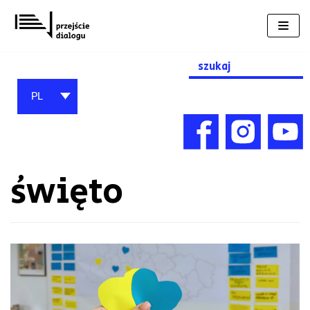
Przejdź
do
treści
Search
for:
PL
święto