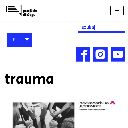
Przejdź
do
treści
Search
for:
PL
trauma