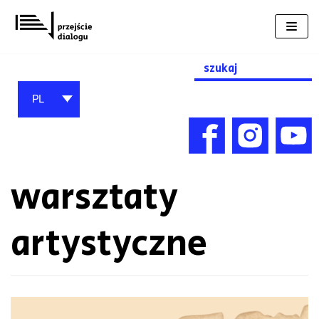
Przejdź
do
treści
Search
for:
PL
warsztaty
artystyczne