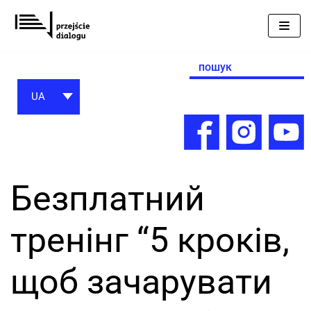
Перейти
до
вмісту
Search
for:
UA
Безплатний
тренінг “5 кроків,
щоб зачарувати