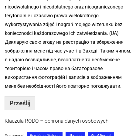
nieodwołalnego i nieodpłatnego oraz nieograniczonego
terytorialnie i czasowo prawa wielokrotnego
wykorzystywania zdjęć i nagrań mojego wizerunku bez
konieczności każdorazowego ich zatwierdzania. (UA)
Декларую свою згоду на реєстрацію та збереження
зображення мене під час участі в Заході. Таким чином,
я надаю безвідкличне, безоплатне та необмежене
територією і часом право на багаторазове
використання фотографій і записів з зображенням
мене без необхідності його повторно погоджувати.
Prześlij
Klauzula RODO – ochrona danych osobowych
Позначки:
Przejście Dialogu
Ukraina
WroMigrant