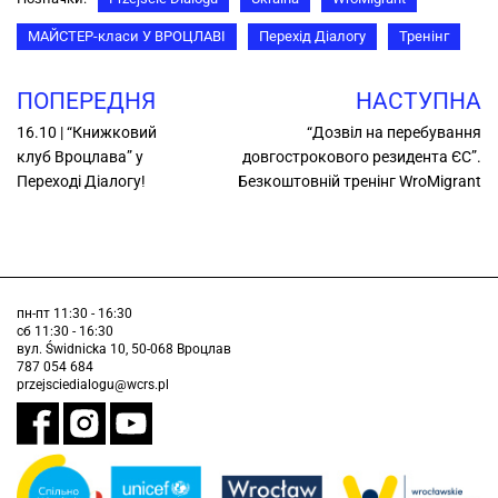
МАЙСТЕР-класи У ВРОЦЛАВІ
Перехід Діалогу
Тренінг
ПОПЕРЕДНЯ
НАСТУПНА
16.10 | “Книжковий
“Дозвіл на перебування
клуб Вроцлава” у
довгострокового резидента ЄС”.
Переході Діалогу!
Безкоштовній тренінг WroMigrant
пн-пт 11:30 - 16:30
сб 11:30 - 16:30
вул. Świdnicka 10, 50-068 Вроцлав
787 054 684
przejsciedialogu@wcrs.pl