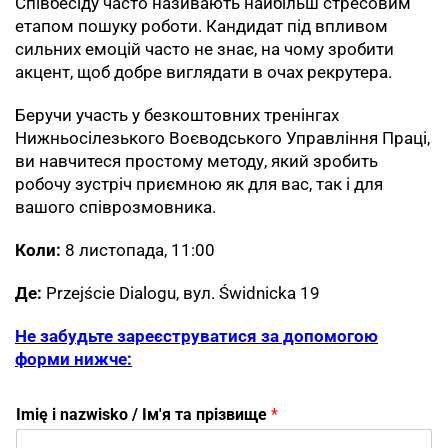
Співбесіду часто називають найбільш стресовим
етапом пошуку роботи. Кандидат під впливом
сильних емоцій часто не знає, на чому зробити
акцент, щоб добре виглядати в очах рекрутера.
Беручи участь у безкоштовних тренінгах
Нижньосілезького Воєводського Управління Праці,
ви навчитеся простому методу, який зробить
робочу зустріч приємною як для вас, так і для
вашого співрозмовника.
Коли:
8 листопада, 11:00
Де:
Przejście Dialogu, вул. Świdnicka 19
Не забудьте зареєструватися за допомогою
форми нижче:
Imię i nazwisko / Ім'я та прізвище
*