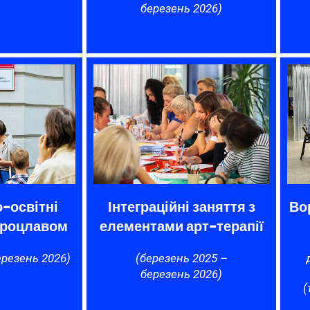
березень 2026)
о-освітні
Інтеграційні заняття з
Во
Вроцлавом
елементами арт-терапії
ерезень 2026)
(березень 2025 –
д
березень 2026)
(