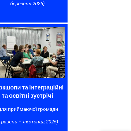
березень 2026)
ркшопи та інтеграційні
та освітні зустрічі
ля приймаючої громади
травень – листопад 2025)