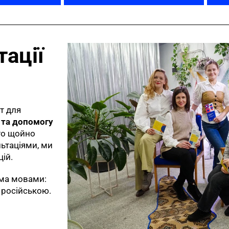
тації
т для
ї та допомогу
хто щойно
льтаціями, ми
ій.
ьма мовами:
 російською.