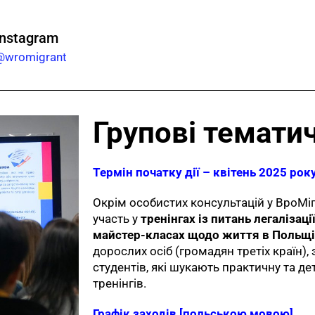
Instagram
@wromigrant
Групові тематич
Термін початку дії – квітень 2025 року
Окрім особистих консультацій у ВроМіг
участь у
тренінгах із питань легалізац
майстер-класах щодо життя в Польщі
дорослих осіб (громадян третіх країн), 
студентів, які шукають практичну та д
тренінгів.
Графік заходів [польською мовою].