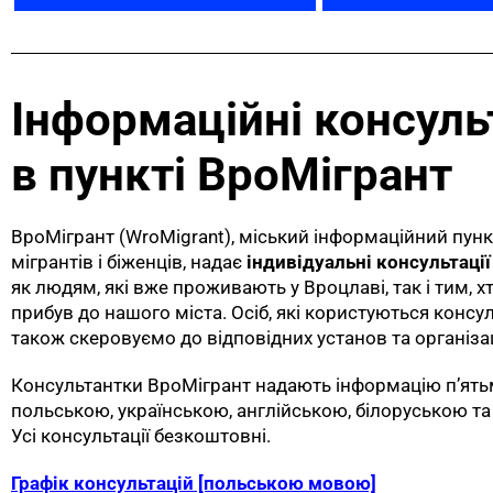
Інформаційні консуль
в пункті ВроМігрант
ВроМігрант (WroMigrant), міський інформаційний пунк
мігрантів і біженців, надає
індивідуальні консультаці
як людям, які вже проживають у Вроцлаві, так і тим, 
прибув до нашого міста. Осіб, які користуються консу
також скеровуємо до відповідних установ та організац
Консультантки ВроМігрант надають інформацію п’ят
польською, українською, англійською, білоруською та
Усі консультації безкоштовні.
Графік консультацій [польською мовою]