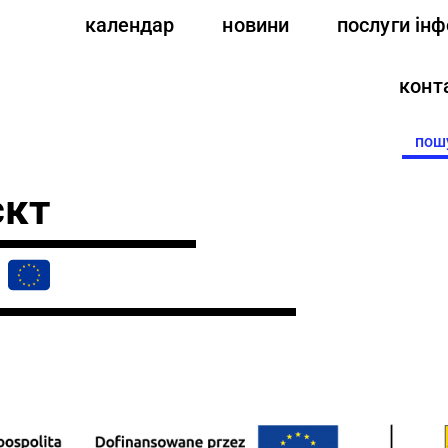
календар
новини
послуги ін
конт
Searc
for:
єкт
s