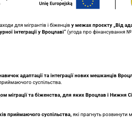
ходи для мігрантiв і біженцiв
у межах проєкту „Від ада
рної інтеграції у Вроцлаві”
(угода про фінансування № 
вичок адаптації та інтеграції нових мешканців Вроцла
 приймаючого суспільства.
дом міграції та біженства, для яких Вроцлав і Нижня 
ів приймаючого суспільства,
які прагнуть розвинути м