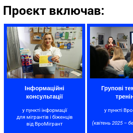
Проєкт включав:
Інформаційні
Групові те
консультації
трені
у пункті інформації
у пункті Вр
для мігрантів і біженців
(квітень 2025 – б
від ВроМігрант