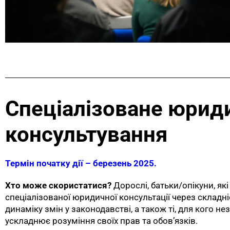
Спеціалізоване юрид
консультування
Термін початку дії – березень 2025.
Хто може скористатися?
Дорослі, батьки/опікуни, як
спеціалізованої юридичної консультації через складні
динаміку змін у законодавстві, а також ті, для кого н
ускладнює розуміння своїх прав та обов’язків.