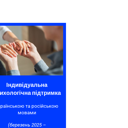
Індивідуальна
ихологічна підтримка
країнською та російською
мовами
(березень 2025 –