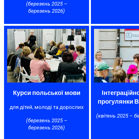
(березень 2025 –
березень 2026)
Курси польської мови
Інтеграційн
прогулянки 
для дітей, молоді та дорослих
(квітень 2025 – б
(березень 2025 –
березень 2026)