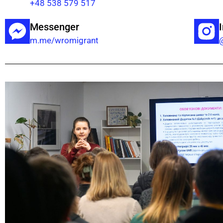
+48 538 579 517
Messenger
m.me/wromigrant