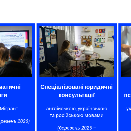
матичні
Спеціалізовані юридичні
нги
консультації
пс
оМігрант
англійською, українською
у
та російською мовами
ерезень 2026)
(березень 2025 –