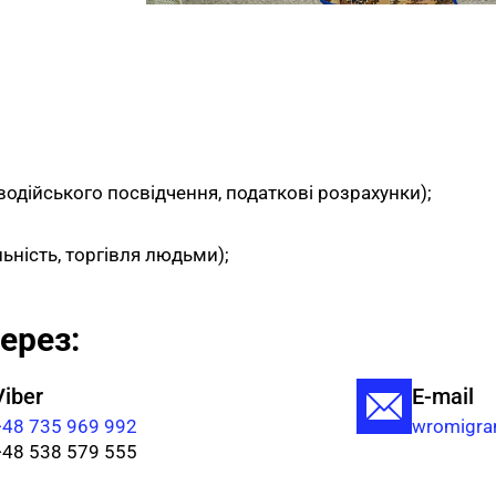
 водійського посвідчення, податкові розрахунки);
ьність, торгівля людьми);
ерез:
Viber
E-mail
+48 735 969 992
wromigra
+48 538 579 555