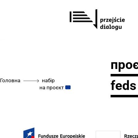
Перейти
до
вмісту
про
Головна
набір
fed
на проєкт