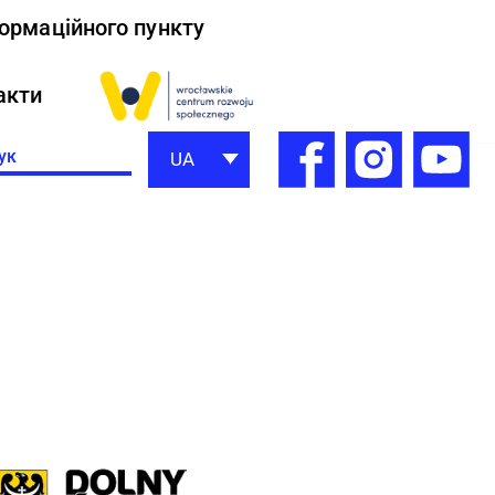
формаційного пункту
акти
h
UA