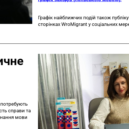
Графік найближчих подій також публіку
сторінках WroMigrant у соціальних ме
ичне
і потребують
сть справи та
езнання мови