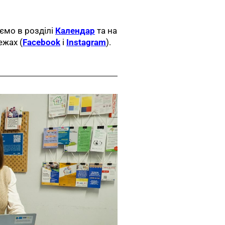
ємо в розділі
Календар
та на
режах
(
Facebook
i
Instagram
).