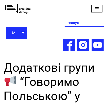
Перейти
до
вмісту
Search
for:
UA
Додаткові групи
“Говоримо
Польською” у