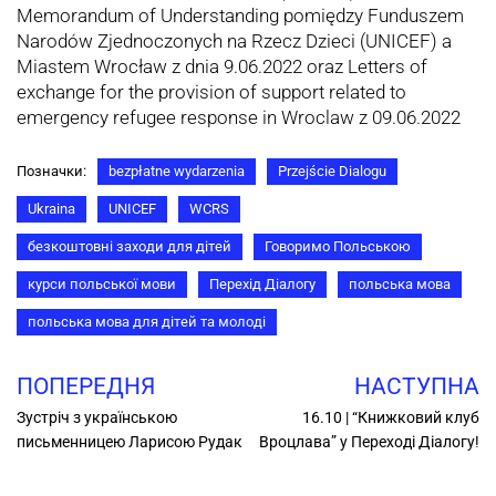
Memorandum of Understanding pomiędzy Funduszem
Narodów Zjednoczonych na Rzecz Dzieci (UNICEF) a
Miastem Wrocław z dnia 9.06.2022 oraz Letters of
exchange for the provision of support related to
emergency refugee response in Wroclaw z 09.06.2022
Позначки:
bezpłatne wydarzenia
Przejście Dialogu
Ukraina
UNICEF
WCRS
безкоштовні заходи для дітей
Говоримо Польською
курси польської мови
Перехід Діалогу
польська мова
польська мова для дітей та молоді
ПОПЕРЕДНЯ
НАСТУПНА
Зустріч з українською
16.10 | “Книжковий клуб
письменницею Ларисою Рудак
Вроцлава” у Переході Діалогу!