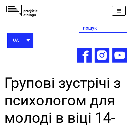
Перейти
до
вмісту
Search
for:
UA
Групові зустрічі з
психологом для
молоді в віці 14-