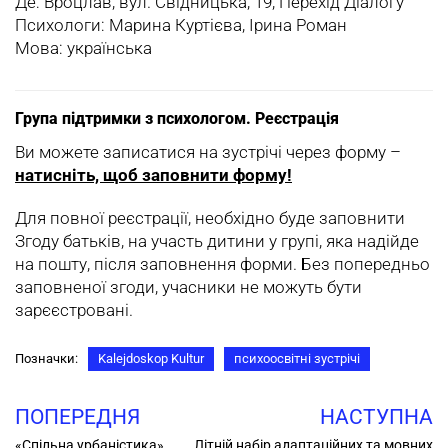
Де: Вроцлав, вул. Свідницька, 19, Перехід Діалогу
Психологи: Марина Куртієва, Ірина Роман
Мова: українська
Група підтримки з психологом. Реєстрація
Ви можете записатися на зустрічі через форму –
натисніть, щоб заповнити форму!
Для повної реєстрації, необхідно буде заповнити
Згоду батьків, на участь дитини у групі, яка надійде
на пошту, після заповнення форми. Без попередньо
заповненої згоди, учасники не можуть бути
зарєєстровані.
Позначки:
Kalejdoskop Kultur
психоосвітні зустрічі
ПОПЕРЕДНЯ
НАСТУПНА
«Спільна урбаністика».
Літній набір адаптаційних та мовних