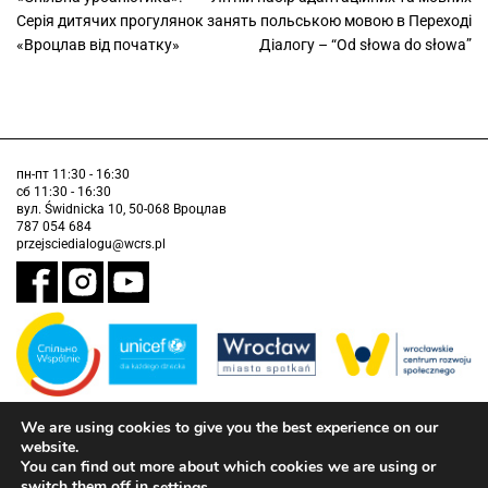
Серiя дитячих прогулянок
занять польською мовою в Переході
«Вроцлав від початку»
Діалогу – “Od słowa do słowa”
пн-пт 11:30 - 16:30
сб 11:30 - 16:30
вул. Świdnicka 10, 50-068 Вроцлав
787 054 684
przejsciedialogu@wcrs.pl
We are using cookies to give you the best experience on our
Завдання виконується муніципалітетом Вроцлава у партнерстві з
Дитячим фондом ООН (ЮНІСЕФ).
website.
You can find out more about which cookies we are using or
інформація про доступність
switch them off in
.
settings