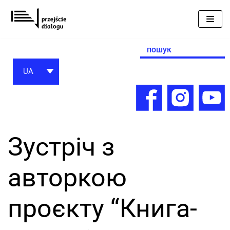
Перейти
до
вмісту
Search
for:
UA
Зустріч з
авторкою
проєкту “Книга-