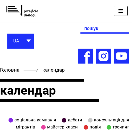
Перейти
до
вмісту
Search
for:
UA
Головна
календар
календар
⬤
cоціальна кампанія
⬤
дебати
⬤
консультації для
мігрантів
⬤
майстер-класи
⬤
подія
⬤
тренинг