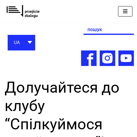
Перейти
до
вмісту
Search
for:
UA
Долучайтеся до
клубу
“Спілкуймося