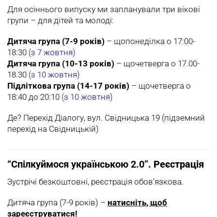
Для осіннього випуску ми запланували три вікові
групи – для дітей та молоді:
Дитяча група (7-9 років)
– щопонеділка о 17:00-
18:30
(з 7 жовтня)
Дитяча група (10-13 років)
– щочетверга о 17.00-
18.30
(з 10 жовтня)
Підліткова група (14-17 років)
– щочетверга о
18:40 до 20:10
(з 10 жовтня)
Де? Перехід Діалогу, вул. Свідницька 19 (підземний
перехід на Свідницькій)
“Спілкуймося українською 2.0”
. Реєстрація
Зустрічі безкоштовні, реєстрація обов’язкова.
Дитяча група (7-9 років) –
натисніть, щоб
зареєструватися!