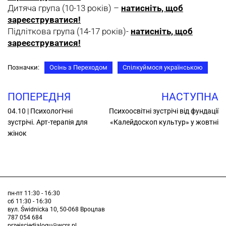
Дитяча група (10-13 років) –
натисніть, щоб
зареєструватися!
Підліткова група (14-17 років)-
натисніть, щоб
зареєструватися!
Позначки:
Осінь з Переходом
Спілкуймося українською
ПОПЕРЕДНЯ
НАСТУПНА
04.10 | Психологічні
Психоосвітнi зустрічi від фундації
зустрічі. Арт-терапія для
«Калейдоскоп культур» у жовтні
жінок
пн-пт 11:30 - 16:30
сб 11:30 - 16:30
вул. Świdnicka 10, 50-068 Вроцлав
787 054 684
przejsciedialogu@wcrs.pl