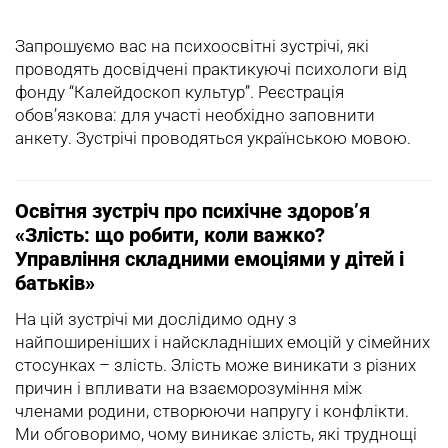
Запрошуємо вас на психоосвітні зустрічі, які
проводять досвідчені практикуючі психологи від
фонду “Калейдоскоп культур”. Реєстрація
обов’язкова: для участі необхідно заповнити
анкету. Зустрічі проводяться українською мовою.
Освітня зустріч про психічне здоров’я
«Злість: що робити, коли важко?
Управління складними емоціями у дітей і
батьків»
На цій зустрічі ми дослідимо одну з
найпоширеніших і найскладніших емоцій у сімейних
стосунках – злість. Злість може виникати з різних
причин і впливати на взаєморозуміння між
членами родини, створюючи напругу і конфлікти.
Ми обговоримо, чому виникає злість, які труднощі