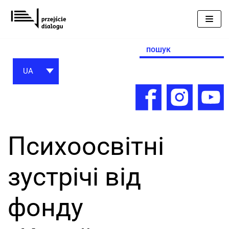
Перейти
до
вмісту
Search
for:
UA
Психоосвітнi
зустрічi від
фонду