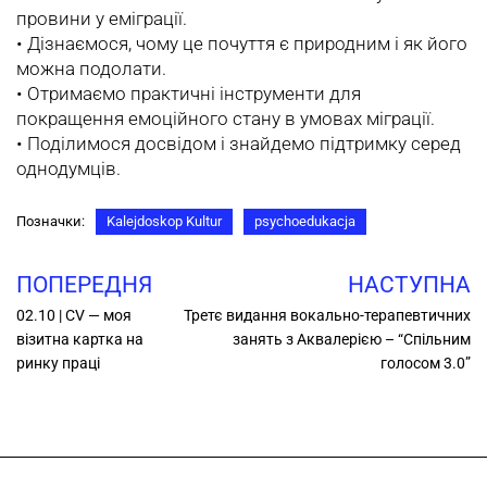
провини у еміграції.
•‎ Дізнаємося, чому це почуття є природним і як його
можна подолати.
•‎ Отримаємо практичні інструменти для
покращення емоційного стану в умовах міграції.
•‎ Поділимося досвідом і знайдемо підтримку серед
однодумців.
Позначки:
Kalejdoskop Kultur
psychoedukacja
ПОПЕРЕДНЯ
НАСТУПНА
02.10 | CV — моя
Третє видання вокально-терапевтичних
візитна картка на
занять з Аквалерією – “Спільним
ринку праці
голосом 3.0”