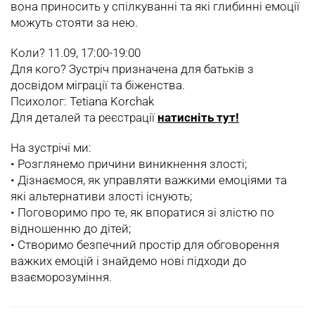
вона приносить у спілкуванні та які глибинні емоції
можуть стояти за нею.
Коли? 11.09, 17:00-19:00
Для кого? Зустріч призначена для батьків з
досвідом міграції та біженства.
Психолог: Tetiana Korchak
Для деталей та реєстрації
натисніть
тут!
На зустрічі ми:
•‎ Розглянемо причини виникнення злості;
•‎ Дізнаємося, як управляти важкими емоціями та
які альтернативи злості існують;
•‎ Поговоримо про те, як впоратися зі злістю по
відношенню до дітей;
•‎ Створимо безпечний простір для обговорення
важких емоцій і знайдемо нові підходи до
взаєморозуміння.