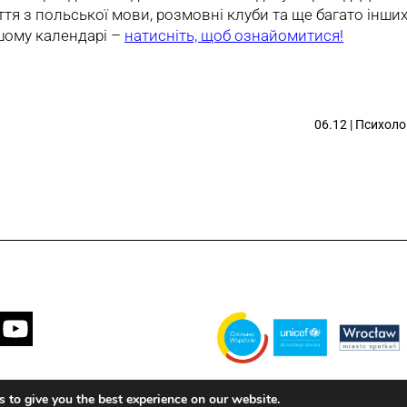
яття з польської мови, розмовні клуби та ще багато інших
ашому календарі –
натисніть, щоб ознайомитися!
06.12 | Психоло
Завдання виконується муніципаліт
 to give you the best experience on our website.
партнерстві з Дитячим фондом ООН