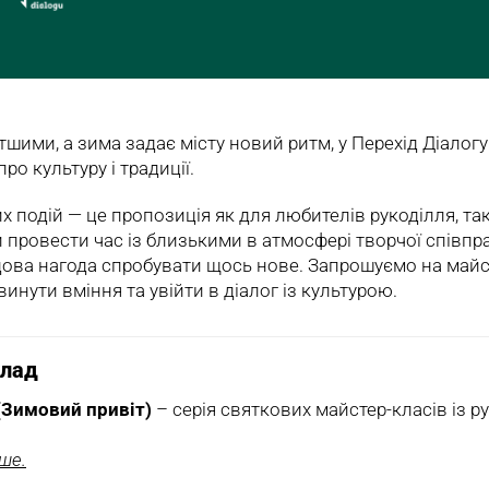
тшими, а зима задає місту новий ритм, у Перехід Діалогу
о культуру і традиції.
подій — це пропозиція як для любителів рукоділля, так 
и провести час із близькими в атмосфері творчої співпра
удова нагода спробувати щось нове. Запрошуємо на майс
винути вміння та увійти в діалог із культурою.
клад
 (Зимовий привіт)
– серія святкових майстер-класів із р
ьше.