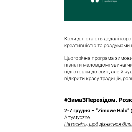
Коли дні стають дедалі коро
креативністю та роздумами пр
Цьогорічна програма зимових 
пізнати маловідомі звичаї ч
підготовки до свят, але й ч
відкрити красу традицій, роз
#ЗимаЗПерехідом. Роз
2-7 грудня – “Zimowe Halo”
Artystyczne
Натисніть, щоб дізнатися біл