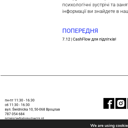
психологічні зустрічі та зан
інформації ви знайдете в н
ПОПЕРЕДНЯ
7.12 | CashFlow для підлітків!
пн-пт 11:30 - 16:30
сб 11:30 - 16:30
вул. Świdnicka 10, 50-068 Вроцлав
787 054 684
przejsciedialogu@wcrs.pl
We are using cookies