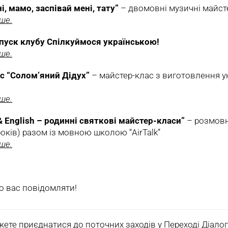
і, мамо, заспівай мені, тату”
– двомовні музичні майсте
ьше.
ипуск клубу Спілкуймося українською!
ьше.
ас “Солом’яний Дідух”
– майстер-клас з виготовлення у
ьше.
 & English – родинні святкові майстер-класи”
– розмовн
років) разом із мовною школою “AirTalk”
ьше.
о вас повідомляти!
ете приєднатися до поточних заходів у Переході Діалогу