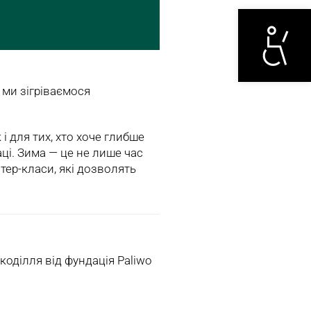
Otwórz narzędzi
 ми зігріваємося
і для тих, хто хоче глибше
ці. Зима — це не лише час
тер-класи, які дозволять
укоділля від фундація Paliwo