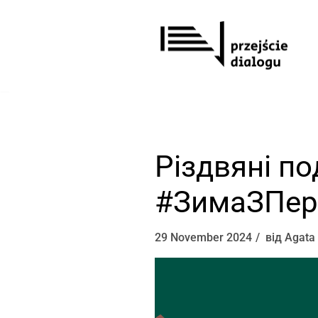
Перейти
до
вмісту
Різдвяні по
#ЗимаЗПер
29 November 2024
від
Agata