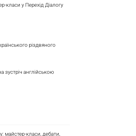
р-класи у Перехід Діалогу
країнського різдвяного
а зустріч англійською
: майстер-класи, дебати,