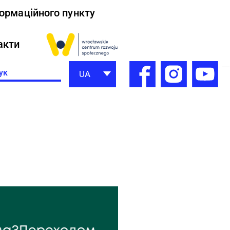
формаційного пункту
акти
h
UA