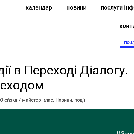
календар
новини
послуги ін
конт
Searc
for:
дії в Переході Діалогу.
ехoдом
 Oleńska
майстер-клас
,
Новини
,
події