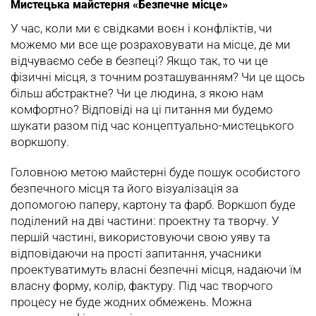
Мистецька майстерня «Безпечне місце»
У час, коли ми є свідками воєн і конфліктів, чи
можемо ми все ще розраховувати на місце, де ми
відчуваємо себе в безпеці? Якщо так, то чи це
фізичні місця, з точним розташуванням? Чи це щось
більш абстрактне? Чи це людина, з якою нам
комфортно? Відповіді на ці питання ми будемо
шукати разом під час концептуально-мистецького
воркшопу.
Головною метою майстерні буде пошук особистого
безпечного місця та його візуалізація за
допомогою паперу, картону та фарб. Воркшоп буде
поділений на дві частини: проектну та творчу. У
першій частині, використовуючи свою уяву та
відповідаючи на прості запитання, учасники
проектуватимуть власні безпечні місця, надаючи їм
власну форму, колір, фактуру. Під час творчого
процесу не буде жодних обмежень. Можна