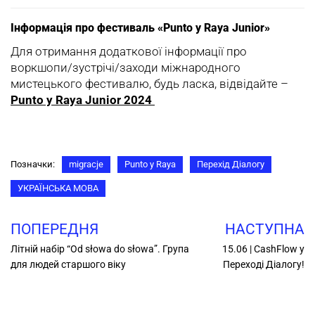
Інформація про фестиваль «Punto y Raya Junior»
Для отримання додаткової інформації про
воркшопи/зустрічі/заходи міжнародного
мистецького фестивалю, будь ласка, відвідайте –
Punto y Raya Junior 2024
Позначки:
migracje
Punto y Raya
Перехід Діалогу
УКРАЇНСЬКА МОВА
ПОПЕРЕДНЯ
НАСТУПНА
Літній набір “Od słowa do słowa”. Група
15.06 | CashFlow у
для людей старшого віку
Переході Діалогу!