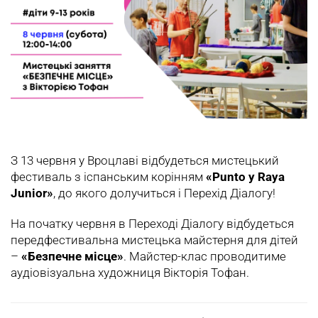
З 13 червня у Вроцлаві відбудеться мистецький
фестиваль з іспанським корінням
«Punto y Raya
Junior»
, до якого долучиться і Перехiд Дiалогу!
На початку червня в Переході Діалогу відбудеться
передфестивальна мистецька майстерня для дітей
–
«Безпечне місце»
. Майстер-клас проводитиме
аудіовізуальна художниця Вікторія Тофан.