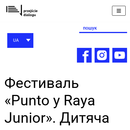
Перейти
до
вмісту
Search
for:
UA
Фестиваль
«Punto y Raya
Junior». Дитяча