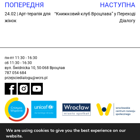
ПОПЕРЕДНЯ
НАСТУПНА
24.02 | Арт-терапія для
“Книжковий клуб Вроцлава” у Переході
жінок
Діалогу
пн-пт 11:30 - 16:30
сб 11:30 - 16:30
вул. Świdnicka 10, 50-068 Вроцлав
787 054 684
przejsciedialogu@wcrs.pl
We are using cookies to give you the best experience on our
Завдання виконується муніципалітетом Вроцлава у партнерстві з
Дитячим фондом ООН (ЮНІСЕФ).
website.