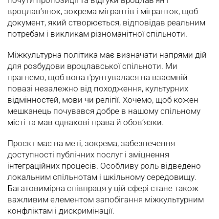
почути пропозиції та відгуки вроцлав’ян і
вроцлав’янок, зокрема мігрантів і мігранток, щоб
документ, який створюється, відповідав реальним
потребам і викликам різноманітної спільноти.
Міжкультурна політика має визначати напрями дій
для розбудови вроцлавської спільноти. Ми
прагнемо, щоб вона ґрунтувалася на взаємній
повазі незалежно від походження, культурних
відмінностей, мови чи релігії. Хочемо, щоб кожен
мешканець почувався добре в нашому спільному
місті та мав однакові права й обов’язки.
Проєкт має на меті, зокрема, забезпечення
доступності публічних послуг і зміцнення
інтеграційних процесів. Особливу роль відведено
локальним спільнотам і шкільному середовищу.
Багатовимірна співпраця у цій сфері стане також
важливим елементом запобігання міжкультурним
конфліктам і дискримінації.