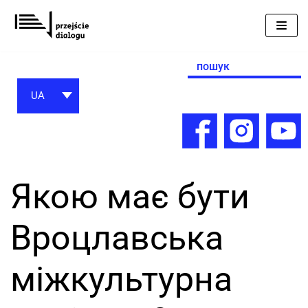
Перейти
до
вмісту
Search
for:
UA
Якою має бути
Вроцлавська
міжкультурна