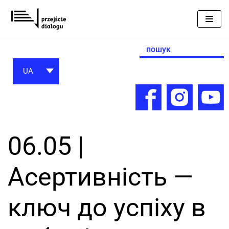
Перейти
до
вмісту
Search
for:
UA
06.05 |
Асертивність —
ключ до успіху в