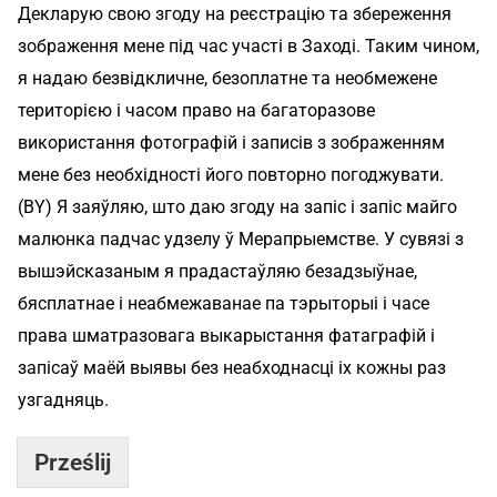
Декларую свою згоду на реєстрацію та збереження
e
r
зображення мене під час участі в Заході. Таким чином,
я надаю безвідкличне, безоплатне та необмежене
територією і часом право на багаторазове
використання фотографій і записів з зображенням
мене без необхідності його повторно погоджувати.
(BY) Я заяўляю, што даю згоду на запіс і запіс майго
малюнка падчас удзелу ў Мерапрыемстве. У сувязі з
вышэйсказаным я прадастаўляю безадзыўнае,
бясплатнае і неабмежаванае па тэрыторыі і часе
права шматразовага выкарыстання фатаграфій і
запісаў маёй выявы без неабходнасці іх кожны раз
узгадняць.
Prześlij