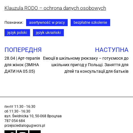
Klauzula RODO – ochrona danych osobowych
Позначки:
asertywność w pracy
bezpłatne szkolenie
język polski
język ukraiński
ПОПЕРЕДНЯ
НАСТУПНА
28.04 | Арт-терапія
Емоції в шкільному рюкзаку – готуємося до
для жінок (ЗМІНА
шкільних пригод у Польщі. Заняття для
ДАТИ НА 05.05)
дітей та консультації для батьків
пн-пт 11:30 - 16:30
сб 11:30 - 16:30
вул. Świdnicka 10, 50-068 Вроцлав
787 054 684
przejsciedialogu@wcrs.pl