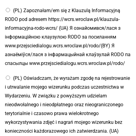
(PL) Zapoznałam/em się z Klauzulą Informacyjną
RODO pod adresem https://wcrs.wroclaw.pl/klauzula-
informacyjna-rodo-wcrs/ (UA) Я ознайомився/лася з
інформаційною клаузулою RODO за посиланням
www.przejsciedialogu.wcrs.wroclaw.pl/rodo/(BY) Я
азнаёміўся/лася з інфармацыйнай клаўзулай RODO па
спасылцы www.przejsciedialogu.wcrs.wroclaw.pl/rodo/
т
(PL) Oświadczam, że wyrażam zgodę na rejestrowanie
е
л
i utrwalanie mojego wizerunku podczas uczestnictwa w
е
Wydarzeniu. W związku z powyższym udzielam
ф
о
nieodwołalnego i nieodpłatnego oraz nieograniczonego
н
terytorialnie i czasowo prawa wielokrotnego
у
N
wykorzystywania zdjęć i nagrań mojego wizerunku bez
u
konieczności każdorazowego ich zatwierdzania. (UA)
m