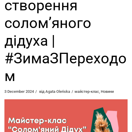
створення
солом’яного
дідуха |
#ЗимаЗПерехoдо
м
3 December 2024
від
Agata Oleńska
майстер-клас
,
Новини