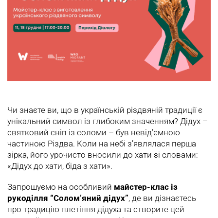
Чи знаєте ви, що в українській різдвяній традиції є
унікальний символ із глибоким значенням? Дідух –
святковий сніп із соломи – був невід’ємною
частиною Різдва. Коли на небі з’являлася перша
зірка, його урочисто вносили до хати зі словами:
«Дідух до хати, біда з хати».
Запрошуємо на особливий
майстер-клас із
рукоділля “Солом’яний дідух”
, де ви дізнаєтесь
про традицію плетіння дідуха та створите цей