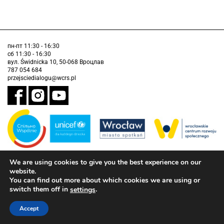
пн-пт 11:30 - 16:30
сб 11:30 - 16:30
вул. Świdnicka 10, 50-068 Вроцлав
787 054 684
przejsciedialogu@wcrs.pl
We are using cookies to give you the best experience on our
Завдання виконується муніципалітетом Вроцлава у партнерстві з
Дитячим фондом ООН (ЮНІСЕФ).
website.
You can find out more about which cookies we are using or
інформація про доступність
switch them off in
.
settings
Accept