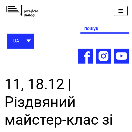
Перейти
до
вмісту
Search
for:
UA
11, 18.12 |
Різдвяний
майстер-клас зі