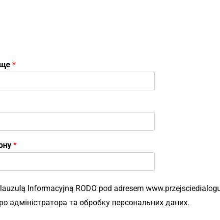
вище
*
фону
*
lauzulą Informacyjną RODO pod adresem www.przejsciedialogu.
о адміністратора та обробку персональних даних.