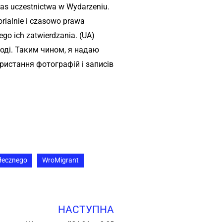
zas uczestnictwa w Wydarzeniu.
rialnie i czasowo prawa
go ich zatwierdzania. (UA)
оді. Таким чином, я надаю
ристання фотографій і записів
łecznego
WroMigrant
НАСТУПНА