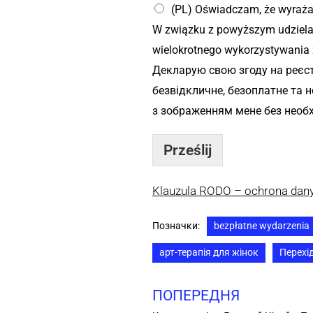
(PL) Oświadczam, że wyraża
W związku z powyższym udzielam
wielokrotnego wykorzystywania 
Декларую свою згоду на реєст
безвідкличне, безоплатне та 
з зображенням мене без необх
Prześlij
Klauzula RODO – ochrona da
Позначки:
bezpłatne wydarzenia
арт-терапія для жінок
Перехі
ПОПЕРЕДНЯ