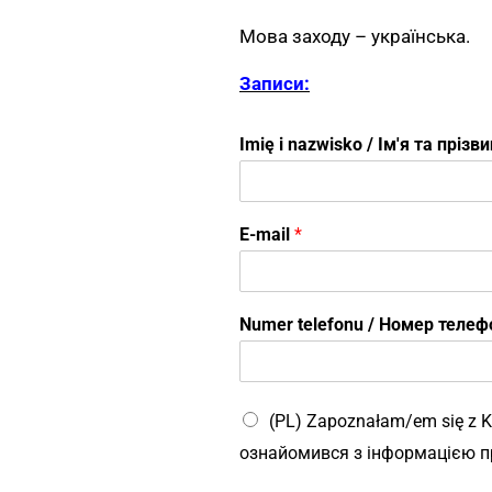
Мова заходу – українська.
Записи:
Imię i nazwisko / Ім'я та пріз
E-mail
*
Numer telefonu / Номер теле
(PL) Zapoznałam/em się z K
ознайомився з інформацією пр