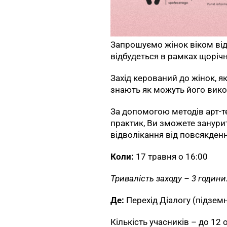
Запрошуємо жінок віком від 
відбудеться в рамках щоріч
Захід керований до жінок, як
знають як можуть його вико
За допомогою методів арт-те
практик, Ви зможете занурит
відволікання від повсякденн
Коли:
17 травня о 16:00
Тривалість заходу – 3 години
Де:
Перехід Діалогу (підземн
Кількість учасників – до 12 о