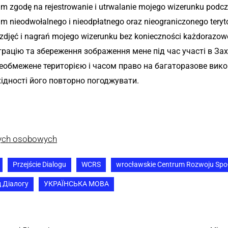
m zgodę na rejestrowanie i utrwalanie mojego wizerunku podc
 nieodwołalnego i nieodpłatnego oraz nieograniczonego teryto
zdjęć i nagrań mojego wizerunku bez konieczności każdorazowe
рацію та збереження зображення мене під час участі в Зах
необмежене територією і часом право на багаторазове вико
ідності його повторно погоджувати.
nych osobowych
Przejście Dialogu
WCRS
wrocławskie Centrum Rozwoju Spo
д Діалогу
УКРАЇНСЬКА МОВА