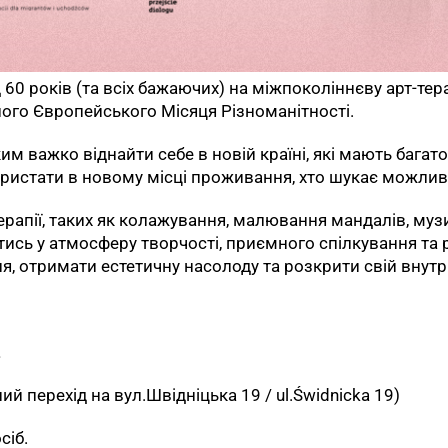
60 років (та всіх бажаючих) на міжпоколіннєву арт-тера
ного Європейського Місяця Різноманітності.
им важко віднайти себе в новій країні, які мають багат
ристати в новому місці проживання, хто шукає можливо
рапії, таких як колажування, малювання мандалів, музи
ись у атмосферу творчості, приємного спілкування та р
я, отримати естетичну насолоду та розкрити свій внутр
.
ий перехід на вул.Швідніцька 19 / ul.Świdnicka 19)
сіб.