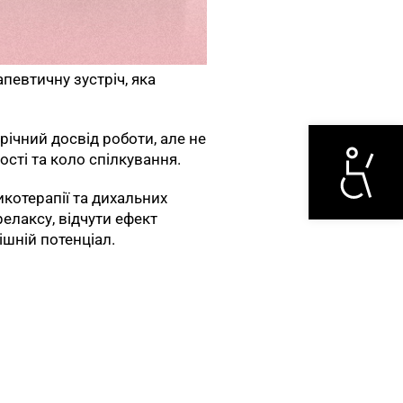
певтичну зустріч, яка
Otwórz narzędzi
орічний досвід роботи, але не
сті та коло спілкування.
котерапії та дихальних
елаксу, відчути ефект
ішній потенціал.