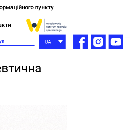
формаційного пункту
акти
h
UA
евтична