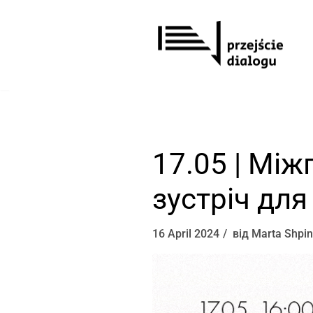
Перейти
до
вмісту
17.05 | Мі
зустріч для
16 April 2024
від
Marta Shpin