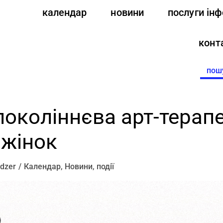
календар
новини
послуги ін
конт
Searc
for:
жпоколіннєва арт-терап
 жінок
dzer
Календар
,
Новини
,
події