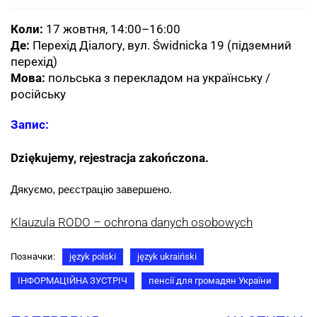
Коли:
17 жовтня, 14:00–16:00
Де:
Перехід Діалогу, вул. Świdnicka 19 (підземний
перехід)
Мова:
польська з перекладом на українську /
російську
Запис:
Dziękujemy, rejestracja zakończona.
Дякуємо, реєстрацію завершено.
Klauzula RODO – ochrona danych osobowych
Позначки:
język polski
język ukraiński
ІНФОРМАЦІЙНА ЗУСТРІЧ
пенсії для громадян України