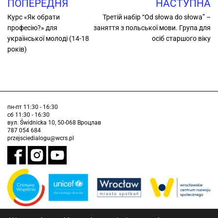
ПОПЕРЕДНЯ
НАСТУПНА
Курс «Як обрати
Третій набір “Od słowa do słowa” –
професію?» для
заняття з польської мови. Група для
української молоді (14-18
осіб старшого віку
років)
пн-пт 11:30 - 16:30
сб 11:30 - 16:30
вул. Świdnicka 10, 50-068 Вроцлав
787 054 684
przejsciedialogu@wcrs.pl