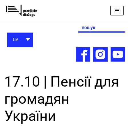
Перейти
до
вмісту
Search
for:
UA
17.10 | Пенсії для
громадян
України