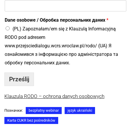
м
е
р
Dane osobowe / Обробка персональних даних
*
i
i
(PL) Zapoznałam/em się z Klauzulą Informacyjną
RODO pod adresem
www.przejsciedialogu.wcrs.wroclaw.pl/rodo/ (UA) Я
ознайомився з інформацією про адміністратора та
обробку персональних даних.
Prześlij
Klauzula RODO – ochrona danych osobowych
Позначки:
bezpłatny webinar
język ukraiński
Karta CUKR bez pośredników