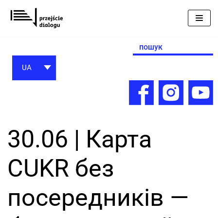
Перейти
до
вмісту
Search
for:
UA
30.06 | Карта
CUKR без
посередників —