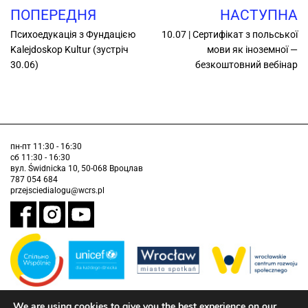
ПОПЕРЕДНЯ
НАСТУПНА
Психоедукація з Фундацією
10.07 | Сертифікат з польської
Kalejdoskop Kultur (зустріч
мови як іноземної —
30.06)
безкоштовний вебінар
пн-пт 11:30 - 16:30
сб 11:30 - 16:30
вул. Świdnicka 10, 50-068 Вроцлав
787 054 684
przejsciedialogu@wcrs.pl
We are using cookies to give you the best experience on our
Завдання виконується муніципалітетом Вроцлава у партнерстві з