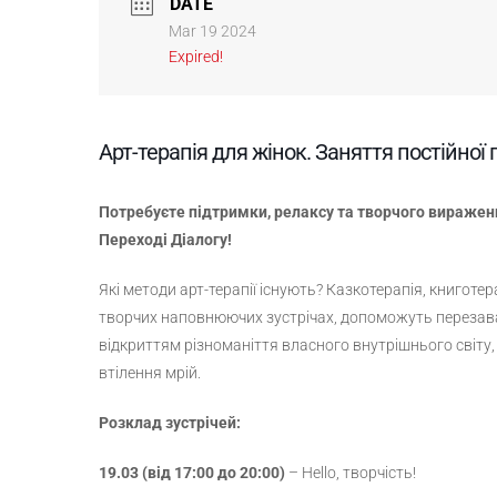
DATE
Mar 19 2024
Expired!
Арт-терапія для жінок. Заняття постійної 
Потребуєте підтримки, релаксу та творчого виражен
Переході Діалогу!
Які методи арт-терапії існують? Казкотерапія, книготера
творчих наповнюючих зустрічах, допоможуть перезава
відкриттям різноманіття власного внутрішнього світу, с
втілення мрій.
Розклад зустрічей:
19.03
(від 17:00 до 20:00)
– Hello, творчість!