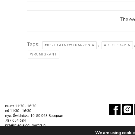
The eve
Tags:
,
#BEZPŁATNEWYDARZENIA
ARTETERAPIA
WROMIGRANT
пн-пт 11:30 - 16:30
сб 11:30 - 16:30
вул. Świdnicka 10, 50-068 Вроцлав
787 054 684
przejsciedialogu@wcrs.pl
We are using cookies