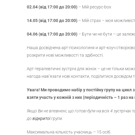
02.04
(від 17:00 до 20:00)
– Мій ресурс-box
14.05
(від 17:00 до 20:00)
– Мій страх – моя можливіс
04.06
(від 17:00 до 20:00)
– Бути чи не бути – це залеж
Нашa досвідчена арт-психологиня и арт-коуч створюв
розкрити нові можливості та здібності.
Арт-терапевтичні зустрічі для жінок – це не тільки мо
нагода нав’язати нові контакти, поділитися досвідом
Увага! Ми проводимо набір у постійну групу на цикл з
взяти участь у кожній з них (періодичність – 1 раз на
Якщо Ви не впевнені, що готові бути на всіх 4 зустрічах 
до
відкритої
групи.
Максимальна кількість учасниць – 15 осіб.