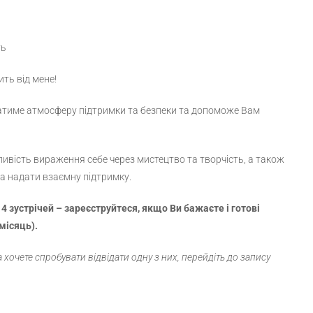
ть
ить від мене!
атиме атмосферу підтримки та безпеки та допоможе Вам
жливість вираження себе через мистецтво та творчість, а також
 та надати взаємну підтримку.
 4 зустрічей – зареєструйтеся, якщо Ви бажаєте і готові
 місяць).
та хочете спробувати відвідати одну з них, перейдіть до запису