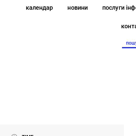
календар
новини
послуги ін
конт
Searc
for: