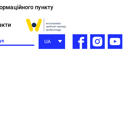
формаційного пункту
акти
h
UA