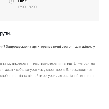
TIME
17:00 - 20:00
групи.
ня? Запрошуємо на арт-терапевтичні зустрічі для жінок у
пія, музикотерапія, пластилінотерапія та інші. Ці методи, на
нтажити себе, зануритись у своє творче Я, насолодитися
воїх талантів та віднайти ресурси для реалізації планів та