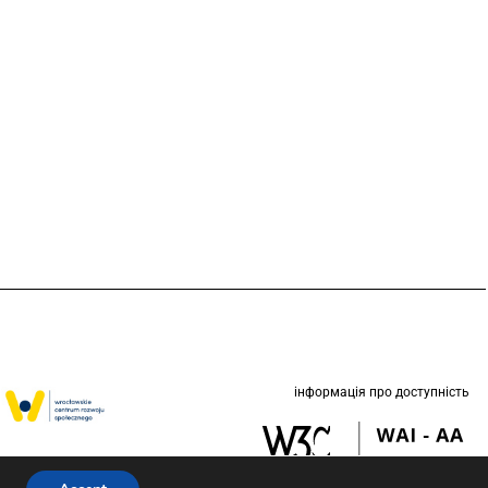
інформація про доступність
етом Вроцлава у
 (ЮНІСЕФ).