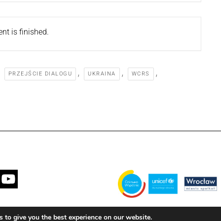
nt is finished.
,
,
,
,
PRZEJŚCIE DIALOGU
UKRAINA
WCRS
Завдання виконується муніципаліт
 to give you the best experience on our website.
партнерстві з Дитячим фондом ООН