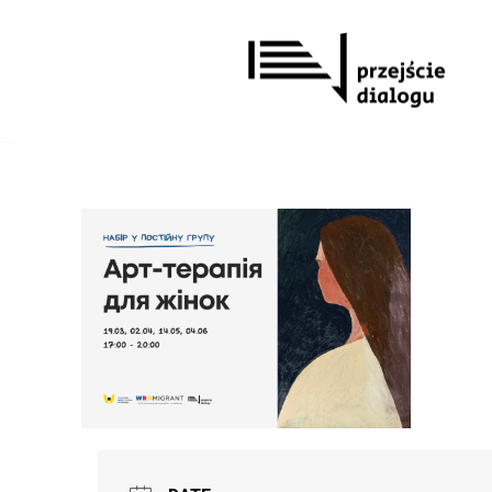
Перейти
до
вмісту