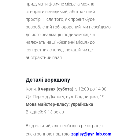
придумати фізичне місце, а можна
створити невидимий, абстрактний
простір. Після того, як проект буде
розроблений і обговорений, ми перейдемо
до його реалізації і подивимося, чи
належать наші «безпечні місця» до
конкретних споруд, локацій, чи це
абстрактний пазл.
Деталі воркшопу
Коли.
8 червня (субота)
, з 12:00 до 14:00
Де. Перехід Діалогу, вул. Свідницька, 19
Мова майстер-класу: українська
Вік дітей: 9-13 років
Вхід вільний, але необхідна реєстрація
:
електронною поштою
zapisy@pyr-lab.com