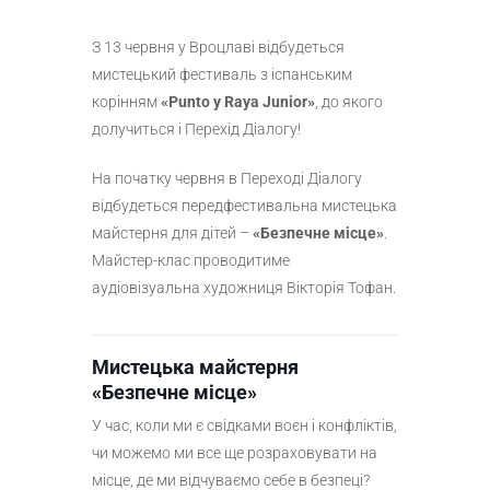
З 13 червня у Вроцлаві відбудеться
мистецький фестиваль з іспанським
корінням
«Punto y Raya Junior»
, до якого
долучиться і Перехiд Дiалогу!
На початку червня в Переході Діалогу
відбудеться передфестивальна мистецька
майстерня для дітей –
«Безпечне місце»
.
Майстер-клас проводитиме
аудіовізуальна художниця Вікторія Тофан.
Мистецька майстерня
«Безпечне місце»
У час, коли ми є свідками воєн і конфліктів,
чи можемо ми все ще розраховувати на
місце, де ми відчуваємо себе в безпеці?