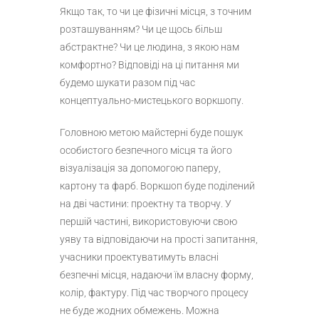
Якщо так, то чи це фізичні місця, з точним
розташуванням? Чи це щось більш
абстрактне? Чи це людина, з якою нам
комфортно? Відповіді на ці питання ми
будемо шукати разом під час
концептуально-мистецького воркшопу.
Головною метою майстерні буде пошук
особистого безпечного місця та його
візуалізація за допомогою паперу,
картону та фарб. Воркшоп буде поділений
на дві частини: проектну та творчу. У
першій частині, використовуючи свою
уяву та відповідаючи на прості запитання,
учасники проектуватимуть власні
безпечні місця, надаючи їм власну форму,
колір, фактуру. Під час творчого процесу
не буде жодних обмежень. Можна