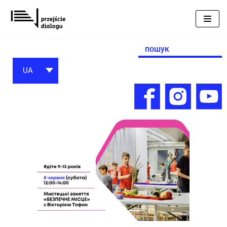
Перейти
до
вмісту
Search
for:
UA