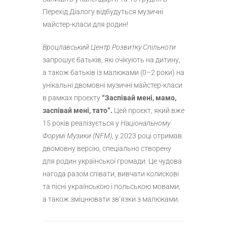
Перехід Діалогу відбудуться музичні
майстер-класи для родин!
Вроцлавський Центр Розвитку Спільноти
запрошує батьків, які очікують на дитину,
а також батьків із малюками (0–2 роки) на
унікальні двомовні музичні майстер-класи
в рамках проєкту
“Заспівай мені, мамо,
заспівай мені, тато”.
Цей проєкт, який вже
15 років реалізується у
Національному
Форумі Музики (NFM)
, у 2023 році отримав
двомовну версію, спеціально створену
для родин української громади. Це чудова
нагода разом співати, вивчати колискові
та пісні українською і польською мовами,
а також зміцнювати зв’язки з малюками.