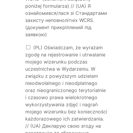
poniżej formularza) // (UA) Я
ознайомився/лася зі Стандартами
захисту неповнолітніх WCRS.
(документ прикріплений під
заявкою)
(PL) Oświadczam, że wyrażam
zgodę na rejestrowanie i utrwalanie
mojego wizerunku podczas
uczestnictwa w Wydarzeniu. W
związku z powyższym udzielam
nieodwołalnego i nieodpłatnego
oraz nieograniczonego terytorialnie
i czasowo prawa wielokrotnego
wykorzystywania zdjęć i nagrań
mojego wizerunku bez konieczności
każdorazowego ich zatwierdzania.
// (UA) Декларую свою згоду на
реєстрацію та збереження