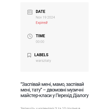
DATE
Nov 19 2024
Expired!
TIME
00:00
LABELS
warsztaty
“Заспівай мені, мамо, заспівай
мені, тату” – двомовні музичні
майстер-класи у Перехід Діалогу
Запишіть у календарі 3 та 10 грудня в