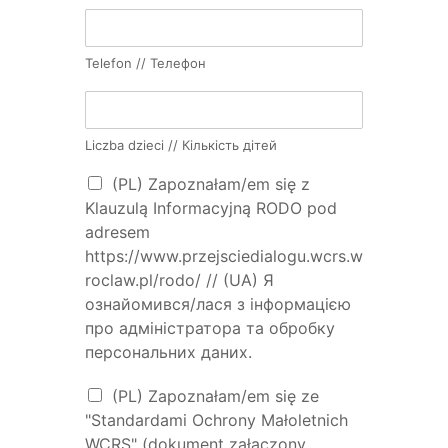
Telefon // Телефон
Liczba dzieci // Кількість дітей
(PL) Zapoznałam/em się z
Klauzulą Informacyjną RODO pod
adresem
https://www.przejsciedialogu.wcrs.w
roclaw.pl/rodo/ // (UA) Я
ознайомився/лася з інформацією
про адміністратора та обробку
персональних даних.
(PL) Zapoznałam/em się ze
"Standardami Ochrony Małoletnich
WCRS" (dokument załączony