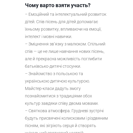
Чому варто взяти участь?
– Емоційний та інтелектуальний розвиток
дітей. Спів пісень для дітей допомагає
їхньому розвитку, впливаючи на емоції,
інтелект і мовні навички.
– Зміцнення зв’язку з малюком. Спільний
спів — це не лише навчання нових пісень,
але й прекрасна можливість поглибити
батьківсько-дитячі стосунки.
– Знайомство з польською та
українською дитячою культурою.
Майстер-класи дадуть змогу
познайомитися з традиціями обох
культур завдяки співу двома мовами.
– Святкова атмосфера. Грудневі зустрічі
будуть присвячені колисковим і різдвяним
пісням, які зігріють серця й створять
унікальний святковий настрій.