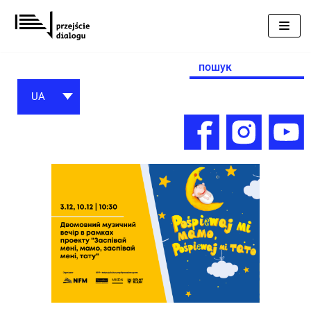
Перейти
до
вмісту
Search
for:
UA