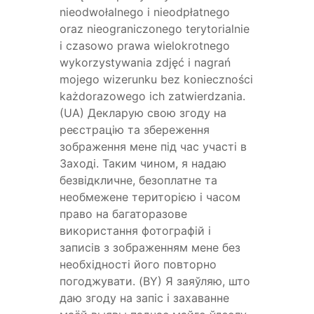
nieodwołalnego i nieodpłatnego
oraz nieograniczonego terytorialnie
i czasowo prawa wielokrotnego
wykorzystywania zdjęć i nagrań
mojego wizerunku bez konieczności
każdorazowego ich zatwierdzania.
(UA) Декларую свою згоду на
реєстрацію та збереження
зображення мене під час участі в
Заході. Таким чином, я надаю
безвідкличне, безоплатне та
необмежене територією і часом
право на багаторазове
використання фотографій і
записів з зображенням мене без
необхідності його повторно
погоджувати. (BY) Я заяўляю, што
даю згоду на запіс і захаванне