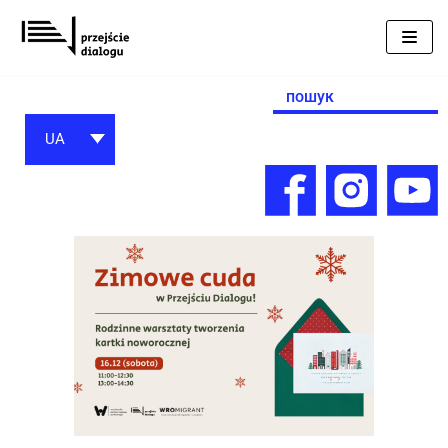
Перейти
до
вмісту
Search
for:
UA