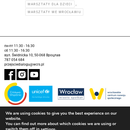
,
WARSZTATY DLA DZIECI
WARSZTATY WE WROCŁAWIU
пн-пт 11:30 - 16:30
сб 11:30 - 16:30
вул. Świdnicka 10, 50-068 Вроцлав
787 054 684
przejsciedialogu@wcrs.pl
We are using cookies to give you the best experience on our
Завдання виконується муніципалітетом Вроцлава у партнерстві з
Дитячим фондом ООН (ЮНІСЕФ).
website.
You can find out more about which cookies we are using or
інформація про доступність
switch them off in
.
settings