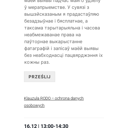
маёй выявы падчас майго ўдзелу
ў мерапрыемстве. У сувязі з
вышэйсказаным я прадастаўляю
безадзыўнае і бясплатнае, а
таксама тэрытарыяльна і часова
неабмежаванае права на
паўторнае выкарыстанне
фатаграфій і запісаў маёй выявы
без неабходнасці пацвярджэння іх
кожны раз.
PRZEŚLIJ
Klauzula RODO – ochrona danych
osobowych
16.12 | 13:00-14:30