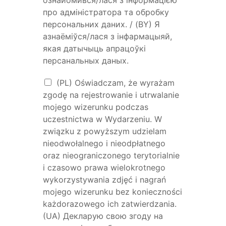
про адміністратора та обробку
персональних даних. / (BY) Я
азнаёміўся/лася з інфармацыяй,
якая датычыць апрацоўкі
персанальных даных.
(PL) Oświadczam, że wyrażam
zgodę na rejestrowanie i utrwalanie
mojego wizerunku podczas
uczestnictwa w Wydarzeniu. W
związku z powyższym udzielam
nieodwołalnego i nieodpłatnego
oraz nieograniczonego terytorialnie
i czasowo prawa wielokrotnego
wykorzystywania zdjęć i nagrań
mojego wizerunku bez konieczności
każdorazowego ich zatwierdzania.
(UA) Декларую свою згоду на