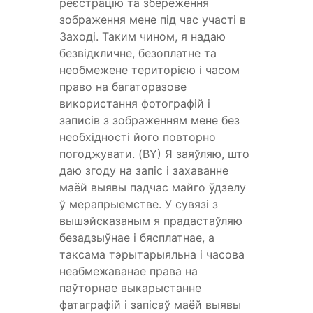
реєстрацію та збереження
зображення мене під час участі в
Заході. Таким чином, я надаю
безвідкличне, безоплатне та
необмежене територією і часом
право на багаторазове
використання фотографій і
записів з зображенням мене без
необхідності його повторно
погоджувати. (BY) Я заяўляю, што
даю згоду на запіс і захаванне
маёй выявы падчас майго ўдзелу
ў мерапрыемстве. У сувязі з
вышэйсказаным я прадастаўляю
безадзыўнае і бясплатнае, а
таксама тэрытарыяльна і часова
неабмежаванае права на
паўторнае выкарыстанне
фатаграфій і запісаў маёй выявы