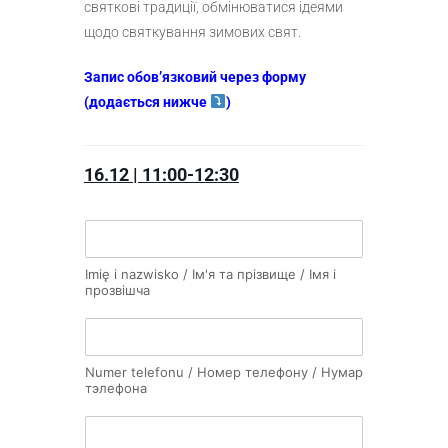
святкові традиції, обмінюватися ідеями
щодо святкування зимових свят.
Запис обов’язковий через форму
(додається нижче
)
16.12 | 11:00-12:30
Imię i nazwisko / Ім'я та прізвище / Імя і
прозвішча
Numer telefonu / Номер телефону / Нумар
тэлефона