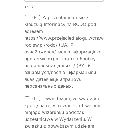
E-mail
(PL) Zapoznałam/em się z
Klauzulą Informacyjną RODO pod
adresem
https://www.przejsciedialogu.wcrs.w
roclaw.pl/rodo/ (UA) Я
ознайомився/лася з інформацією
про адміністратора та обробку
персональних даних. / (BY) Я
азнаёміўся/лася з інфармацыяй,
якая датычыць апрацоўкі
персанальных даных.
(PL) Oświadczam, że wyrażam
zgodę na rejestrowanie i utrwalanie
mojego wizerunku podczas
uczestnictwa w Wydarzeniu. W
związku z powyższym udzielam