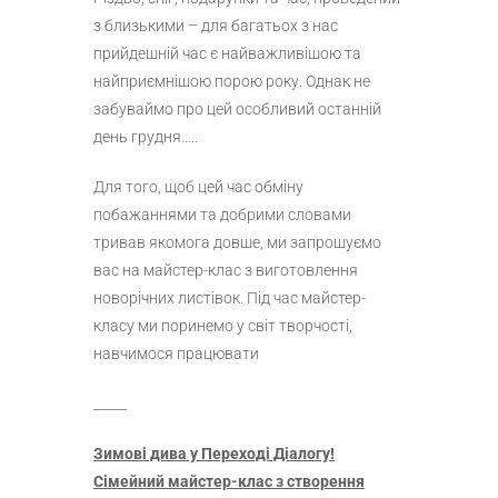
з близькими – для багатьох з нас
прийдешній час є найважливішою та
найприємнішою порою року. Однак не
забуваймо про цей особливий останній
день грудня…..
Для того, щоб цей час обміну
побажаннями та добрими словами
тривав якомога довше, ми запрошуємо
вас на майстер-клас з виготовлення
новорічних листівок. Під час майстер-
класу ми поринемо у світ творчості,
навчимося працювати
_____
Зимові дива у Переході Діалогу!
Сімейний майстер-клас з створення