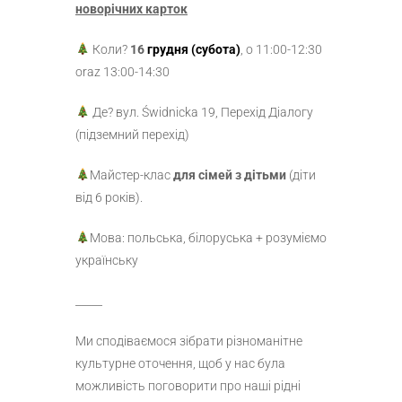
новорічних карток
Коли?
16
грудня (субота)
, о
11:00-12:30
oraz 13:00-14:30
Де? вул. Świdnickа 19, Перехід Діалогу
(підземний перехід)
Майстер-клас
для сімей з дітьми
(діти
від 6 років).
Мова: польська, білоруська + розуміємо
українську
_____
Ми сподіваємося зібрати різноманітне
культурне оточення, щоб у нас була
можливість поговорити про наші рідні