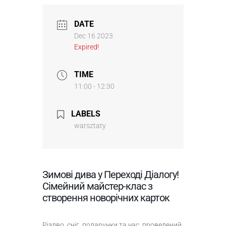
DATE
Dec 16 2023
Expired!
TIME
11:00 - 12:30
LABELS
warsztaty
Зимові дива у Переході Діалогу!
Сімейний майстер-клас з
створення новорічних карток
Різдво, сніг, подарунки та час, проведений