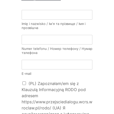
Imię i nazwisko / Ім'я та прізвище / Імя і
прозвішча
Numer telefonu / Номер телефону / Нумар
тэлефона
E-mail
(PL) Zapoznałam/em się z
Klauzulą Informacyjną RODO pod
adresem
https://www.przejsciedialogu.wcrs.w
roclaw.pl/rodo/ (UA) Я
ознайомився/лася з інформацією