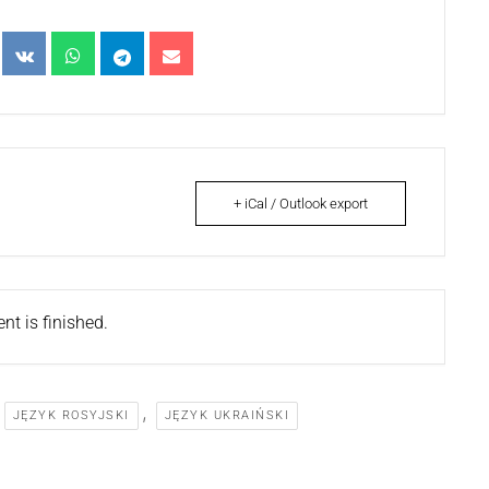
+ iCal / Outlook export
nt is finished.
,
,
JĘZYK ROSYJSKI
JĘZYK UKRAIŃSKI