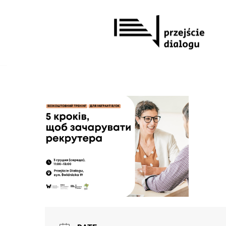
Перейти
до
вмісту