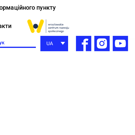
формаційного пункту
акти
h
UA