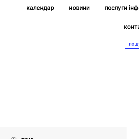
календар
новини
послуги ін
конт
Searc
for: