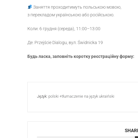
Заняття проходитимуть польською мовою,
з перекладом українською або російською.
Коли: 6 грудня (середа), 11:00–13:00
Де: Przejście Dialogu, вул. Świdnicka 19
Будь ласка, заповніть коротку реєстраційну форму:
Język:
polski +tłumaczenie na język ukraiński
SHARE