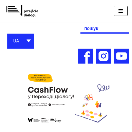
Перейти
до
вмісту
Search
for:
UA