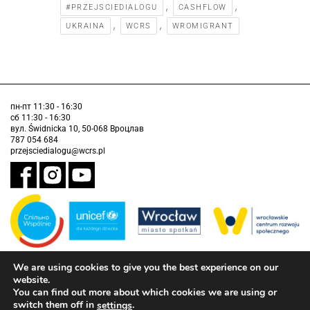
,
,
#PRZEJSCIEDIALOGU
CASHFLOW
,
,
UKRAINA
WCRS
WROMIGRANT
пн-пт 11:30 - 16:30
сб 11:30 - 16:30
вул. Świdnicka 10, 50-068 Вроцлав
787 054 684
przejsciedialogu@wcrs.pl
We are using cookies to give you the best experience on our
Завдання виконується муніципалітетом Вроцлава у партнерстві з
Дитячим фондом ООН (ЮНІСЕФ).
website.
You can find out more about which cookies we are using or
інформація про доступність
switch them off in
.
settings