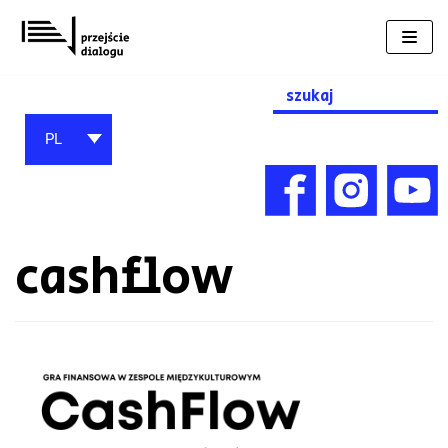
Przejdź
do
treści
Search
for:
PL
cashflow