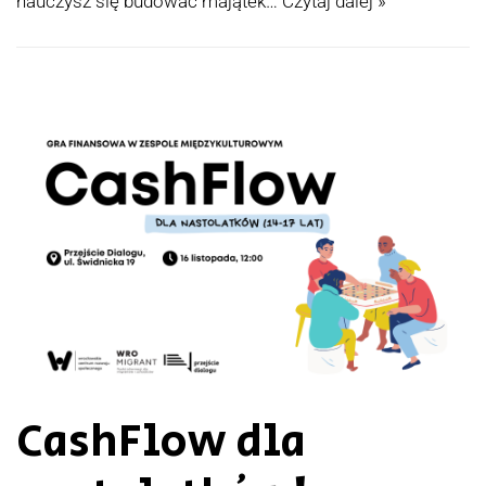
nauczysz się budować majątek…
Czytaj dalej »
CashFlow dla